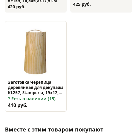
AP159, 16,5х6,8х17,5 см
фаской, 10х6,7х4,5 см
425 руб.
420 руб.
Заготовка Черепица
деревянная для декупажа
KL257, Stamperia, 19х12,3
см
Есть в наличии (15)
410 руб.
Вместе с этим товаром покупают