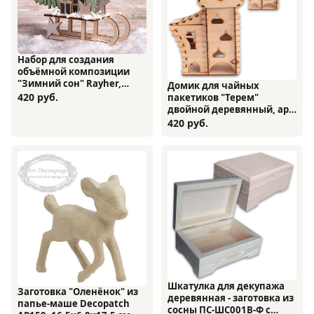
Набор для создания
объёмной композиции
"Зимний сон" Rayher,
Домик для чайных
46318000
420 руб.
пакетиков "Терем"
двойной деревянный, арт.
12551, 25,7х10,5х19,7 см
420 руб.
Шкатулка для декупажа
Заготовка "Оленёнок" из
деревянная - заготовка из
папье-маше Decopatch
сосны ПС-ШС001В-Ф с