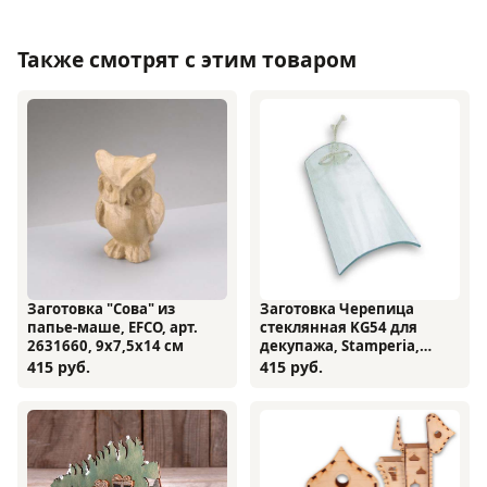
Также смотрят с этим товаром
Заготовка "Сова" из
Заготовка Черепица
папье-маше, EFCO, арт.
стеклянная KG54 для
2631660, 9х7,5х14 см
декупажа, Stamperia,
12х20 см
415 руб.
415 руб.