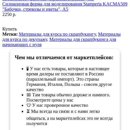
Силиконовая форма для моделирования Stamperia KACMA509
"Бабочки, стрекозы и цветы", А5
2250 р.
Купить
Метки:
Материалы для курса по скрапбукингу
,
Материалы
для курса по декупажу
,
Материалы для скрапбукинга для
начинающих с нуля
Чем мы отличаемся от маркетплейсов:
🧪 У нас есть товары, которые в настоящее
время дилеры не поставляют в Россию
(параллельный импорт). Это страны
Германия, Италия, Польша - совсем другое
качество
📅 Там товары обычно дороже и намного.
Посмотрите цены у нас
👕 У нас проверенное качество
⏳ Мы всегда на связи и с нами легко
общаться, а на маркетплейсах это не всегда
получится