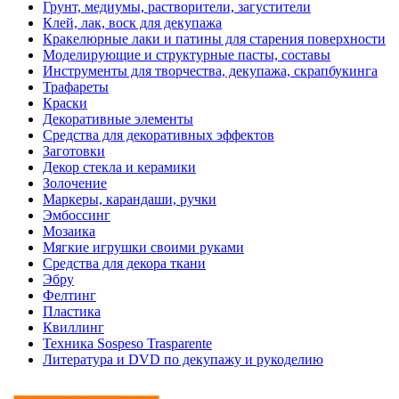
Грунт, медиумы, растворители, загустители
Клей, лак, воск для декупажа
Кракелюрные лаки и патины для старения поверхности
Моделирующие и структурные пасты, составы
Инструменты для творчества, декупажа, скрапбукинга
Трафареты
Краски
Декоративные элементы
Средства для декоративных эффектов
Заготовки
Декор стекла и керамики
Золочение
Маркеры, карандаши, ручки
Эмбоссинг
Мозаика
Мягкие игрушки своими руками
Средства для декора ткани
Эбру
Фелтинг
Пластика
Квиллинг
Техника Sospeso Trasparente
Литература и DVD по декупажу и рукоделию