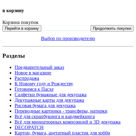
в корзину
Корзина покупок
Перейти в корзину
Продолжить покупки
Выбор по производителю
Разделы
Предварительный заказ
Новое в магазине
Распродажа
К Новому году и Рождеству
Готовимся к Пасхе
Салфетки бумажные для декупажа
Декупажные карты для декупажа
Рисовая бумага для декупажа
Переводные картинки - трансферы, натирки
Всё для скрапбукинга и кардмейкинга
Всё для миниатюрных композиций и 3D декупажа
DECOPATCH
Картон, бумага, ацетатный пластик для хобби