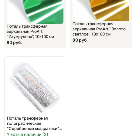
Поталь трансферная
Поталь трансферная
зеркальная ProArt "Золото
зеркальная ProArt
светлое", 10х100 см
"Изумрудная", 10х100 см
90 руб.
90 руб.
Поталь трансферная
голографическая
"Серебряные квадратики"
Craft Premier TPG-111, 200х8
Есть в наличии (2)