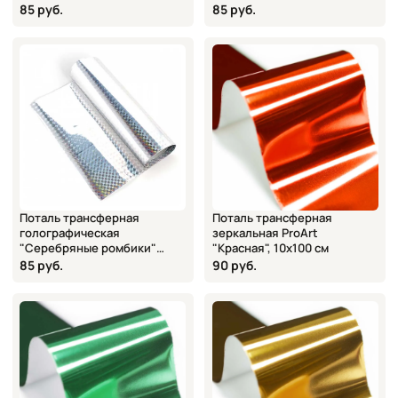
TPG-126, 100х15 см
Premier, арт. TPG-105,
85 руб.
85 руб.
100х15 см
Поталь трансферная
Поталь трансферная
голографическая
зеркальная ProArt
"Серебряные ромбики"
"Красная", 10х100 см
Craft Premier TPG-114,
85 руб.
90 руб.
100х15 см