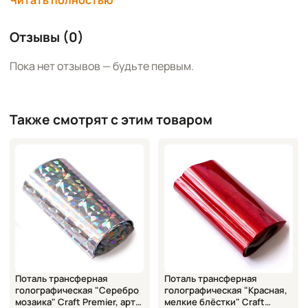
специальный медленно сохнущий клей для золочения.
После того, как клей станет прозрачным, прижимаете к
Отзывы (0)
нему фольгу «лицом» вниз, а затем снимаете. На клее
остаётся блестящий слой цвета металлик. При
Пока нет отзывов — будьте первым.
желании операцию можно повторить ещё несколько
раз.
Также смотрят с этим товаром
Размер: 200х8 см
Бренд: Craft Premier
Поталь трансферная
Поталь трансферная
голографическая "Серебро
голографическая "Красная,
мозаика" Craft Premier, арт.
мелкие блёстки" Craft