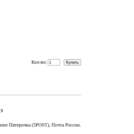
Кол-во:
з
зине Пятерочка (5POST), Почта России.