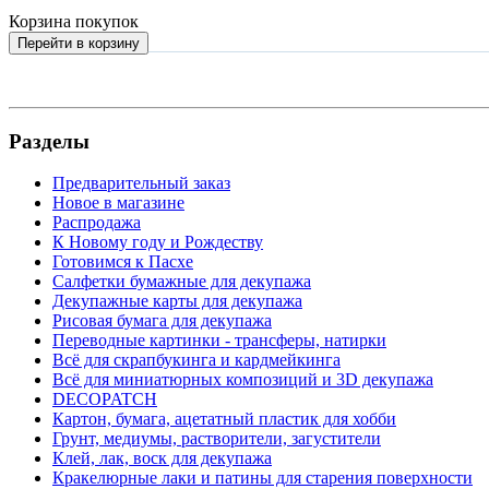
Корзина покупок
Перейти в корзину
Разделы
Предварительный заказ
Новое в магазине
Распродажа
К Новому году и Рождеству
Готовимся к Пасхе
Салфетки бумажные для декупажа
Декупажные карты для декупажа
Рисовая бумага для декупажа
Переводные картинки - трансферы, натирки
Всё для скрапбукинга и кардмейкинга
Всё для миниатюрных композиций и 3D декупажа
DECOPATCH
Картон, бумага, ацетатный пластик для хобби
Грунт, медиумы, растворители, загустители
Клей, лак, воск для декупажа
Кракелюрные лаки и патины для старения поверхности