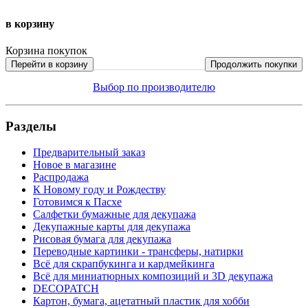
в корзину
Корзина покупок
Перейти в корзину
Продолжить покупки
Выбор по производителю
Разделы
Предварительный заказ
Новое в магазине
Распродажа
К Новому году и Рождеству
Готовимся к Пасхе
Салфетки бумажные для декупажа
Декупажные карты для декупажа
Рисовая бумага для декупажа
Переводные картинки - трансферы, натирки
Всё для скрапбукинга и кардмейкинга
Всё для миниатюрных композиций и 3D декупажа
DECOPATCH
Картон, бумага, ацетатный пластик для хобби