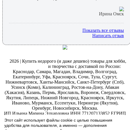
Ирина Омск
Показать все отзывы
Написать отзыв
@
2026 | Купить недорого (и даже дешево) товары для хобби,
магазин рукоделия
и творчества с доставкой по России:
Краснодар, Самара, Магадан, Владимир, Волгоград,
Екатеринбург, Уфа, Красноярск, Сочи, Тула, Сургут,
Нижневартовск, Ханты-Мансийск, Санкт-Петербург (Спб),
Усинск (Коми), Калининград, Ростов-на-Дону, Абакан
(Хакасия), Казань, Пермь, Ярославль, Воронеж, Свердловск,
Якутия, Липецк, Нижний Новгород, Красноярск, Иркутск,
Иваново, Мурманск, Ессентуки, Нерюнгри (Якутия),
Оренбург, Новосибирск, Москва.
ИП Ильина Марина Эдуардовна ИНН 771207133852 ЕГРИП
323774600019055
.
Интернет-магазин Арт-
декупаж
:
Этот сайт использует файлы cookie с целью повышения
скрапбукинг
удобства для пользователя, а именно — дополнения