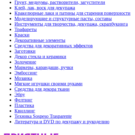
Грунт, медиумы, растворители, загустители
Клей, лак, воск для декупажа
Кракелюрные лаки и патины для старения поверхности
Моделирующие и структурные пасты, составы
Инструменты для творчества, декупажа, скрапбукинга
Трафареты
Краски
Декоративные элементы
Средства для декоративных эффектов
Заготовки
Декор стекла и керамики
Золочение
Маркеры, карандаши, ручки
Эмбоссинг
Мозаика
Мягкие игрушки своими руками
Средства для декора ткани
Эбру
Фелтинг
Пластика
Квиллинг
Техника Sospeso Trasparente
Литература и DVD по декупажу и рукоделию