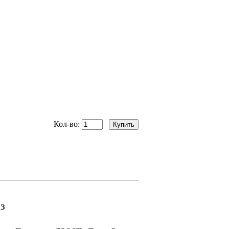
Кол-во:
з