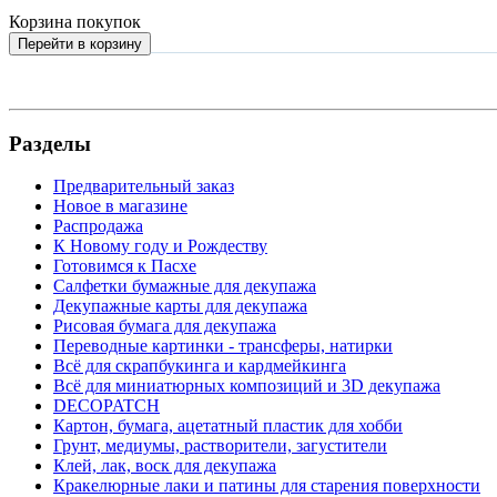
Корзина покупок
Перейти в корзину
Разделы
Предварительный заказ
Новое в магазине
Распродажа
К Новому году и Рождеству
Готовимся к Пасхе
Салфетки бумажные для декупажа
Декупажные карты для декупажа
Рисовая бумага для декупажа
Переводные картинки - трансферы, натирки
Всё для скрапбукинга и кардмейкинга
Всё для миниатюрных композиций и 3D декупажа
DECOPATCH
Картон, бумага, ацетатный пластик для хобби
Грунт, медиумы, растворители, загустители
Клей, лак, воск для декупажа
Кракелюрные лаки и патины для старения поверхности