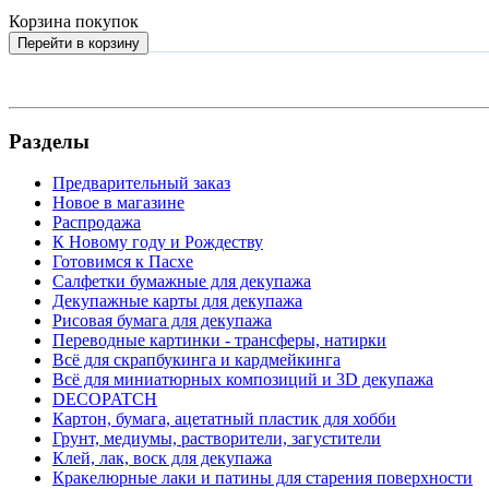
Корзина покупок
Перейти в корзину
Разделы
Предварительный заказ
Новое в магазине
Распродажа
К Новому году и Рождеству
Готовимся к Пасхе
Салфетки бумажные для декупажа
Декупажные карты для декупажа
Рисовая бумага для декупажа
Переводные картинки - трансферы, натирки
Всё для скрапбукинга и кардмейкинга
Всё для миниатюрных композиций и 3D декупажа
DECOPATCH
Картон, бумага, ацетатный пластик для хобби
Грунт, медиумы, растворители, загустители
Клей, лак, воск для декупажа
Кракелюрные лаки и патины для старения поверхности