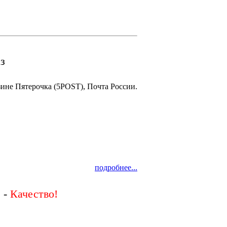
з
зине Пятерочка (5POST), Почта России.
подробнее...
 -