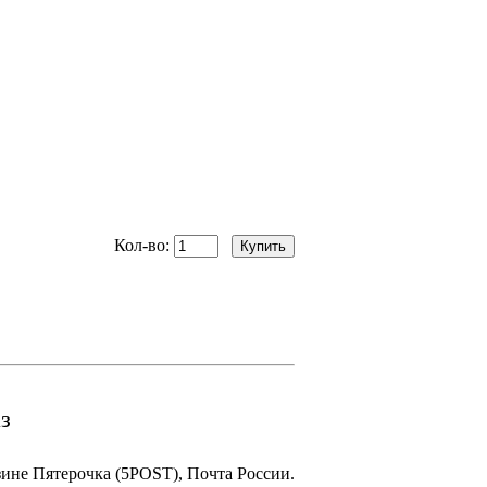
Кол-во:
з
зине Пятерочка (5POST), Почта России.