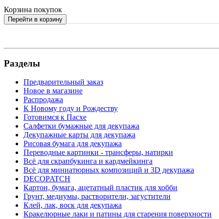
Корзина покупок
Перейти в корзину
Разделы
Предварительный заказ
Новое в магазине
Распродажа
К Новому году и Рождеству
Готовимся к Пасхе
Салфетки бумажные для декупажа
Декупажные карты для декупажа
Рисовая бумага для декупажа
Переводные картинки - трансферы, натирки
Всё для скрапбукинга и кардмейкинга
Всё для миниатюрных композиций и 3D декупажа
DECOPATCH
Картон, бумага, ацетатный пластик для хобби
Грунт, медиумы, растворители, загустители
Клей, лак, воск для декупажа
Кракелюрные лаки и патины для старения поверхности