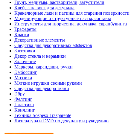
Грунт, медиумы, растворители, загустители
Клей, лак, воск для декупажа
Кракелюрные лаки и патины для старения поверхности
Моделирующие и структурные пасты, составы
Инструменты для творчества, декупажа, скрапбукинга
Трафареты
Краски
Декоративные элементы
Средства для декоративных эффектов
Заготовки
Декор стекла и керамики
Золочение
Маркеры, карандаши, ручки
Эмбоссинг
Мозаика
Мягкие игрушки своими руками
Средства для декора ткани
Эбру
Фелтинг
Пластика
Квиллинг
Техника Sospeso Trasparente
Литература и DVD по декупажу и рукоделию