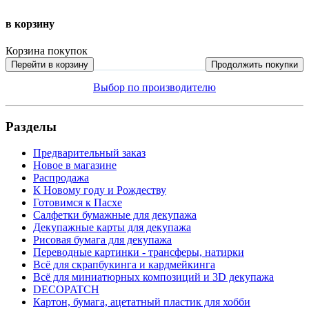
в корзину
Корзина покупок
Перейти в корзину
Продолжить покупки
Выбор по производителю
Разделы
Предварительный заказ
Новое в магазине
Распродажа
К Новому году и Рождеству
Готовимся к Пасхе
Салфетки бумажные для декупажа
Декупажные карты для декупажа
Рисовая бумага для декупажа
Переводные картинки - трансферы, натирки
Всё для скрапбукинга и кардмейкинга
Всё для миниатюрных композиций и 3D декупажа
DECOPATCH
Картон, бумага, ацетатный пластик для хобби