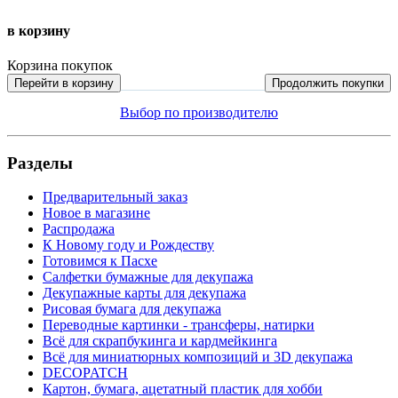
в корзину
Корзина покупок
Перейти в корзину
Продолжить покупки
Выбор по производителю
Разделы
Предварительный заказ
Новое в магазине
Распродажа
К Новому году и Рождеству
Готовимся к Пасхе
Салфетки бумажные для декупажа
Декупажные карты для декупажа
Рисовая бумага для декупажа
Переводные картинки - трансферы, натирки
Всё для скрапбукинга и кардмейкинга
Всё для миниатюрных композиций и 3D декупажа
DECOPATCH
Картон, бумага, ацетатный пластик для хобби