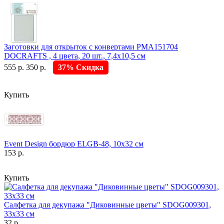
Заготовки для открыток с конвертами PMA151704
DOCRAFTS , 4 цвета, 20 шт., 7,4х10,5 см
555 р.
350 р.
37% Скидка
Купить
Event Design бордюр ELGB-48, 10х32 см
153 р.
Купить
Салфетка для декупажа "Диковинные цветы" SDOG009301,
33х33 см
32 р.