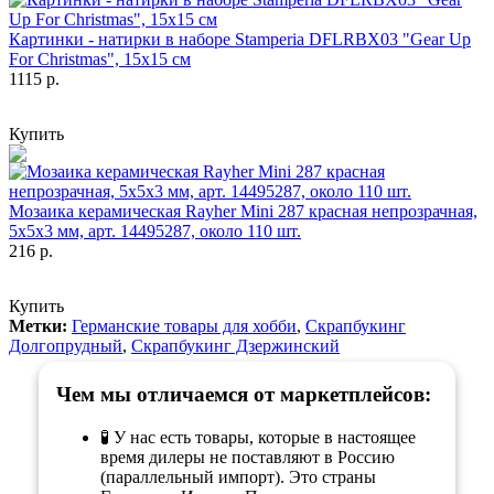
Картинки - натирки в наборе Stamperia DFLRBX03 "Gear Up
For Christmas", 15х15 см
1115 р.
Купить
Мозаика керамическая Rayher Mini 287 красная непрозрачная,
5х5х3 мм, арт. 14495287, около 110 шт.
216 р.
Купить
Метки:
Германские товары для хобби
,
Скрапбукинг
Долгопрудный
,
Скрапбукинг Дзержинский
Чем мы отличаемся от маркетплейсов:
🧪 У нас есть товары, которые в настоящее
время дилеры не поставляют в Россию
(параллельный импорт). Это страны