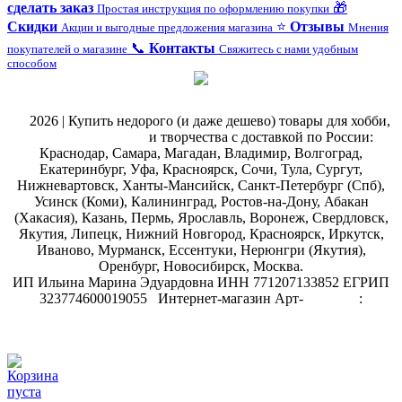
сделать заказ
🎁
Простая инструкция по оформлению покупки
Скидки
⭐
Отзывы
Акции и выгодные предложения магазина
Мнения
📞
Контакты
покупателей о магазине
Свяжитесь с нами удобным
способом
@
2026 | Купить недорого (и даже дешево) товары для хобби,
магазин рукоделия
и творчества с доставкой по России:
Краснодар, Самара, Магадан, Владимир, Волгоград,
Екатеринбург, Уфа, Красноярск, Сочи, Тула, Сургут,
Нижневартовск, Ханты-Мансийск, Санкт-Петербург (Спб),
Усинск (Коми), Калининград, Ростов-на-Дону, Абакан
(Хакасия), Казань, Пермь, Ярославль, Воронеж, Свердловск,
Якутия, Липецк, Нижний Новгород, Красноярск, Иркутск,
Иваново, Мурманск, Ессентуки, Нерюнгри (Якутия),
Оренбург, Новосибирск, Москва.
ИП Ильина Марина Эдуардовна ИНН 771207133852 ЕГРИП
323774600019055
.
Интернет-магазин Арт-
декупаж
:
скрапбукинг
Корзина
пуста