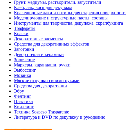
Грунт, медиумы, растворители, загустители
Клей, лак, воск для декупажа
Кракелюрные лаки и патины для старения поверхности
Моделирующие и структурные пасты, составы
Инструменты для творчества, декупажа, скрапбукинга
Трафареты
Краски
Декоративные элементы
Средства для декоративных эффектов
Заготовки
Декор стекла и керамики
Золочение
Маркеры, карандаши, ручки
Эмбоссинг
Мозаика
Мягкие игрушки своими руками
Средства для декора ткани
Эбру
Фелтинг
Пластика
Квиллинг
Техника Sospeso Trasparente
Литература и DVD по декупажу и рукоделию