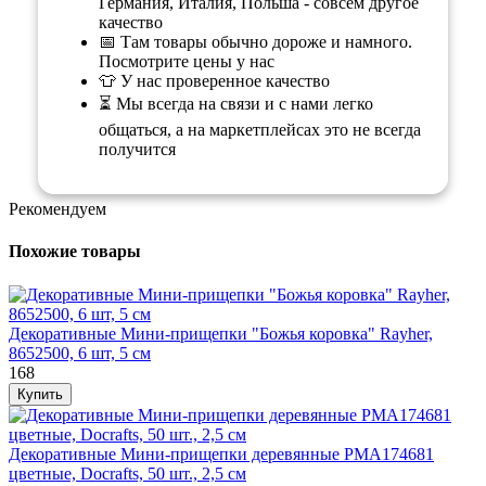
Германия, Италия, Польша - совсем другое
качество
📅 Там товары обычно дороже и намного.
Посмотрите цены у нас
👕 У нас проверенное качество
⏳ Мы всегда на связи и с нами легко
общаться, а на маркетплейсах это не всегда
получится
Рекомендуем
Похожие товары
Декоративные Мини-прищепки "Божья коровка" Rayher,
8652500, 6 шт, 5 см
168
Декоративные Мини-прищепки деревянные PMA174681
цветные, Docrafts, 50 шт., 2,5 см