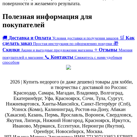
поверхности и желаемого результата.
Полезная информация для
покупателей
🚚
Доставка и Оплата
🛒
Как
Условия доставки и получения заказов
сделать заказ
🎁
Простая инструкция по оформлению покупки
Скидки
⭐
Отзывы
Акции и выгодные предложения магазина
Мнения
📞
Контакты
покупателей о магазине
Свяжитесь с нами удобным
способом
@
2026 | Купить недорого (и даже дешево) товары для хобби,
магазин рукоделия
и творчества с доставкой по России:
Краснодар, Самара, Магадан, Владимир, Волгоград,
Екатеринбург, Уфа, Красноярск, Сочи, Тула, Сургут,
Нижневартовск, Ханты-Мансийск, Санкт-Петербург (Спб),
Усинск (Коми), Калининград, Ростов-на-Дону, Абакан
(Хакасия), Казань, Пермь, Ярославль, Воронеж, Свердловск,
Якутия, Липецк, Нижний Новгород, Красноярск, Иркутск,
Иваново, Мурманск, Ессентуки, Нерюнгри (Якутия),
Оренбург, Новосибирск, Москва.
ИП Ильина Марина Эдуардовна ИНН 771207133852 ЕГРИП