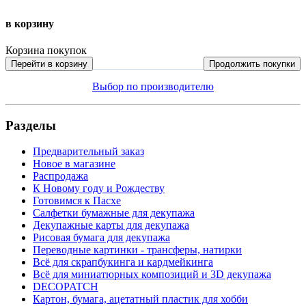
в корзину
Корзина покупок
Перейти в корзину
Продолжить покупки
Выбор по производителю
Разделы
Предварительный заказ
Новое в магазине
Распродажа
К Новому году и Рождеству
Готовимся к Пасхе
Салфетки бумажные для декупажа
Декупажные карты для декупажа
Рисовая бумага для декупажа
Переводные картинки - трансферы, натирки
Всё для скрапбукинга и кардмейкинга
Всё для миниатюрных композиций и 3D декупажа
DECOPATCH
Картон, бумага, ацетатный пластик для хобби