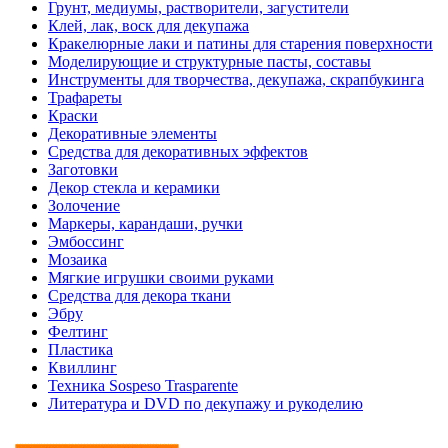
Грунт, медиумы, растворители, загустители
Клей, лак, воск для декупажа
Кракелюрные лаки и патины для старения поверхности
Моделирующие и структурные пасты, составы
Инструменты для творчества, декупажа, скрапбукинга
Трафареты
Краски
Декоративные элементы
Средства для декоративных эффектов
Заготовки
Декор стекла и керамики
Золочение
Маркеры, карандаши, ручки
Эмбоссинг
Мозаика
Мягкие игрушки своими руками
Средства для декора ткани
Эбру
Фелтинг
Пластика
Квиллинг
Техника Sospeso Trasparente
Литература и DVD по декупажу и рукоделию