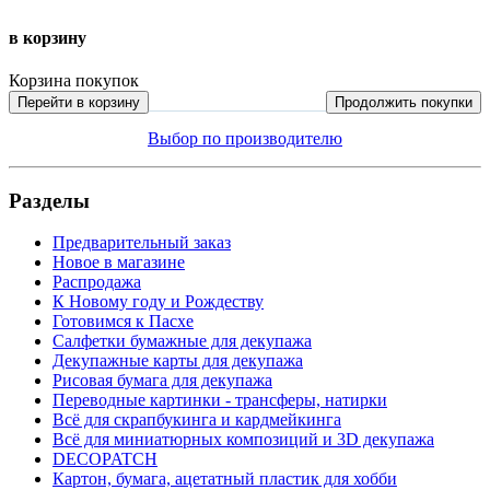
в корзину
Корзина покупок
Перейти в корзину
Продолжить покупки
Выбор по производителю
Разделы
Предварительный заказ
Новое в магазине
Распродажа
К Новому году и Рождеству
Готовимся к Пасхе
Салфетки бумажные для декупажа
Декупажные карты для декупажа
Рисовая бумага для декупажа
Переводные картинки - трансферы, натирки
Всё для скрапбукинга и кардмейкинга
Всё для миниатюрных композиций и 3D декупажа
DECOPATCH
Картон, бумага, ацетатный пластик для хобби