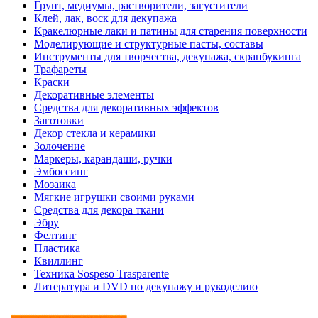
Грунт, медиумы, растворители, загустители
Клей, лак, воск для декупажа
Кракелюрные лаки и патины для старения поверхности
Моделирующие и структурные пасты, составы
Инструменты для творчества, декупажа, скрапбукинга
Трафареты
Краски
Декоративные элементы
Средства для декоративных эффектов
Заготовки
Декор стекла и керамики
Золочение
Маркеры, карандаши, ручки
Эмбоссинг
Мозаика
Мягкие игрушки своими руками
Средства для декора ткани
Эбру
Фелтинг
Пластика
Квиллинг
Техника Sospeso Trasparente
Литература и DVD по декупажу и рукоделию