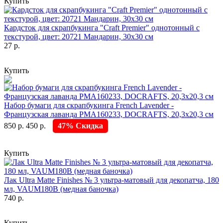
Купить
Кардсток для скрапбукинга "Craft Premier" однотонный с
текстурой, цвет: 20721 Мандарин, 30х30 см
27 р.
Купить
Набор бумаги для скрапбукинга French Lavender -
Французская лаванда PMA160233, DOCRAFTS, 20,3х20,3 см
850 р.
450 р.
47% Скидка
Купить
Лак Ultra Matte Finishes № 3 ультра-матовый для декопатча, 180
мл, VAUM180B (медная баночка)
740 р.
Купить