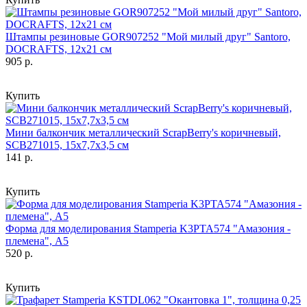
Штампы резиновые GOR907252 "Мой милый друг" Santoro,
DOCRAFTS, 12х21 см
905 р.
Купить
Мини балкончик металлический ScrapBerry's коричневый,
SCB271015, 15х7,7х3,5 см
141 р.
Купить
Форма для моделирования Stamperia K3PTA574 "Амазония -
племена", А5
520 р.
Купить