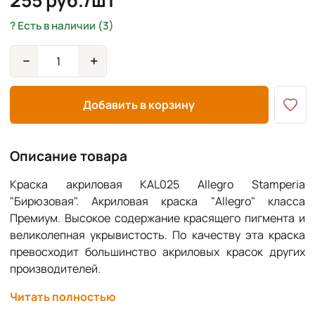
255 руб./шт
Есть в наличии (3)
−
+
Добавить в корзину
Описание товара
Краска акриловая KAL025 Allegro Stamperia
"Бирюзовая". Акриловая краска "Allegro" класса
Премиум. Высокое содержание красящего пигмента и
великолепная укрывистость. По качеству эта краска
превосходит большинство акриловых красок других
производителей.
Подходит для всех поверхностей: дерево, картон,
Читать полностью
холст, керамика, стекло. Идеальна для