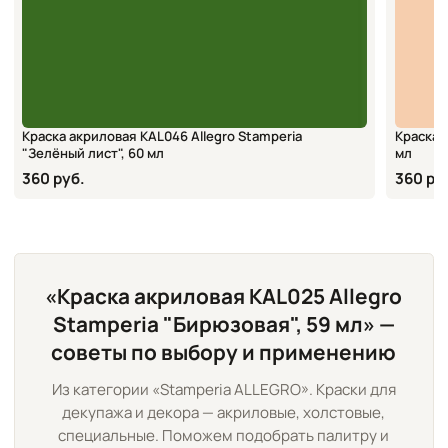
Краска акриловая KAL046 Allegro Stamperia
Краска а
"Зелёный лист", 60 мл
мл
360 руб.
360 ру
«Краска акриловая KAL025 Allegro
Stamperia "Бирюзовая", 59 мл» —
советы по выбору и применению
Из категории «Stamperia ALLEGRO». Краски для
декупажа и декора — акриловые, холстовые,
специальные. Поможем подобрать палитру и