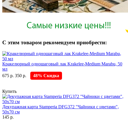
С этим товаром рекомендуем приобрести:
Кракелюрный одношаговый лак Krakelee-Medium Marabu, 50
мл
675 р.
350 р.
48% Скидка
Купить
Декупажная карта Stamperia DFG372 "Чайники с цветами",
50х70 см
145 р.