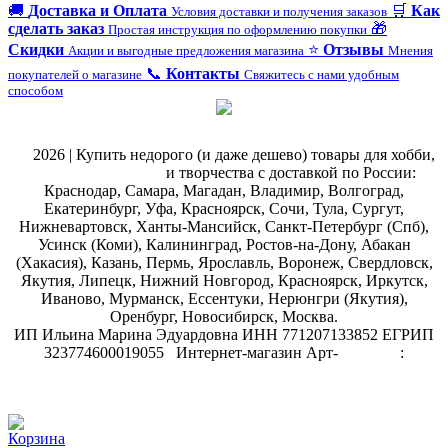
🚚
Доставка и Оплата
🛒
Как
Условия доставки и получения заказов
сделать заказ
🎁
Простая инструкция по оформлению покупки
Скидки
⭐
Отзывы
Акции и выгодные предложения магазина
Мнения
📞
Контакты
покупателей о магазине
Свяжитесь с нами удобным
способом
@
2026 | Купить недорого (и даже дешево) товары для хобби,
магазин рукоделия
и творчества с доставкой по России:
Краснодар, Самара, Магадан, Владимир, Волгоград,
Екатеринбург, Уфа, Красноярск, Сочи, Тула, Сургут,
Нижневартовск, Ханты-Мансийск, Санкт-Петербург (Спб),
Усинск (Коми), Калининград, Ростов-на-Дону, Абакан
(Хакасия), Казань, Пермь, Ярославль, Воронеж, Свердловск,
Якутия, Липецк, Нижний Новгород, Красноярск, Иркутск,
Иваново, Мурманск, Ессентуки, Нерюнгри (Якутия),
Оренбург, Новосибирск, Москва.
ИП Ильина Марина Эдуардовна ИНН 771207133852 ЕГРИП
323774600019055
.
Интернет-магазин Арт-
декупаж
:
скрапбукинг
Корзина