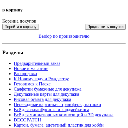
в корзину
Корзина покупок
Перейти в корзину
Продолжить покупки
Выбор по производителю
Разделы
Предварительный заказ
Новое в магазине
Распродажа
К Новому году и Рождеству
Готовимся к Пасхе
Салфетки бумажные для декупажа
Декупажные карты для декупажа
Рисовая бумага для декупажа
Переводные картинки - трансферы, натирки
Всё для скрапбукинга и кардмейкинга
Всё для миниатюрных композиций и 3D декупажа
DECOPATCH
Картон, бумага, ацетатный пластик для хобби