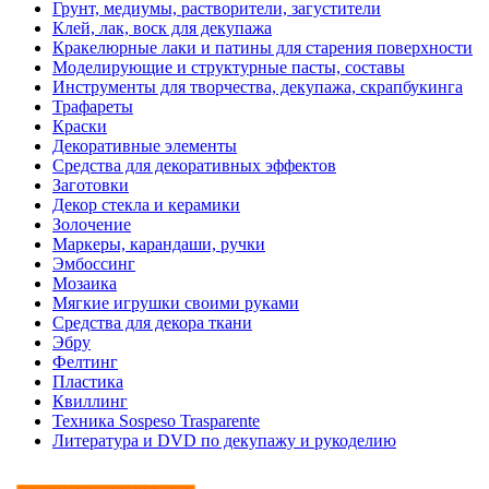
Грунт, медиумы, растворители, загустители
Клей, лак, воск для декупажа
Кракелюрные лаки и патины для старения поверхности
Моделирующие и структурные пасты, составы
Инструменты для творчества, декупажа, скрапбукинга
Трафареты
Краски
Декоративные элементы
Средства для декоративных эффектов
Заготовки
Декор стекла и керамики
Золочение
Маркеры, карандаши, ручки
Эмбоссинг
Мозаика
Мягкие игрушки своими руками
Средства для декора ткани
Эбру
Фелтинг
Пластика
Квиллинг
Техника Sospeso Trasparente
Литература и DVD по декупажу и рукоделию