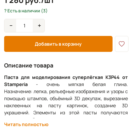
1 280 руб./шт
Есть в наличии (3)
−
+
Добавить в корзину
Описание товара
Паста для моделирования суперлёгкая K3P44 от
Stamperia
- очень мягкая белая глина.
Назначение: лепка, рельефные изображения и узоры с
помощью штампов, объёмный 3D декупаж, вырезание
наклеенных на пасту картинок, создание 3D
украшений. Элементы из этой пасты получаются
настолько лёгкими, что их можно использовать для
Читать полностью
украшения открыток и в скрапбукинге, практически