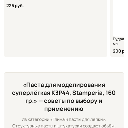
226 руб.
Пудра б
мл
200 ру
«Паста для моделирования
суперлёгкая K3P44, Stamperia, 160
гр.» — советы по выбору и
применению
Из категории «Глина и пасты для лепки».
Структурные пасты и штукатурки создают объём,