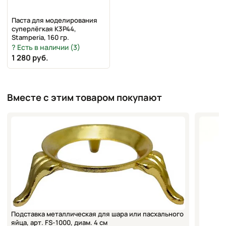
может использоваться детьми для лепки в
школах
Паста для моделирования
суперлёгкая K3P44,
Stamperia, 160 гр.
Есть в наличии (3)
1 280 руб.
Вместе с этим товаром покупают
Подставка металлическая для шара или пасхального
яйца, арт. FS-1000, диам. 4 см