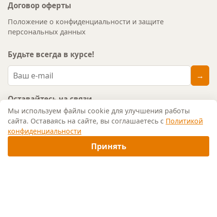
Договор оферты
Положение о конфиденциальности и защите
персональных данных
Будьте всегда в курсе!
→
Оставайтесь на связи
↑
Мы используем файлы cookie для улучшения работы
VK
TG
YT
сайта. Оставаясь на сайте, вы соглашаетесь с
Политикой
конфиденциальности
Контакты
Помощник
Принять
+7 (977) 393-31-71
+7 (910) 418-91-09
info@art-decoupage.ru
г. Москва