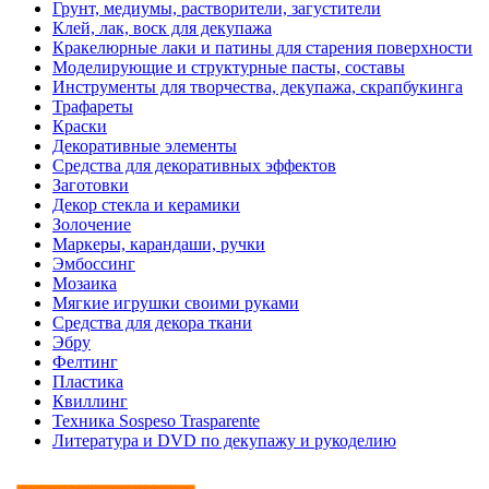
Грунт, медиумы, растворители, загустители
Клей, лак, воск для декупажа
Кракелюрные лаки и патины для старения поверхности
Моделирующие и структурные пасты, составы
Инструменты для творчества, декупажа, скрапбукинга
Трафареты
Краски
Декоративные элементы
Средства для декоративных эффектов
Заготовки
Декор стекла и керамики
Золочение
Маркеры, карандаши, ручки
Эмбоссинг
Мозаика
Мягкие игрушки своими руками
Средства для декора ткани
Эбру
Фелтинг
Пластика
Квиллинг
Техника Sospeso Trasparente
Литература и DVD по декупажу и рукоделию