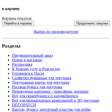
в корзину
Корзина покупок
Перейти в корзину
Продолжить покупки
Выбор по производителю
Разделы
Предварительный заказ
Новое в магазине
Распродажа
К Новому году и Рождеству
Готовимся к Пасхе
Салфетки бумажные для декупажа
Декупажные карты для декупажа
Рисовая бумага для декупажа
Переводные картинки - трансферы, натирки
Всё для скрапбукинга и кардмейкинга
Всё для миниатюрных композиций и 3D декупажа
DECOPATCH
Картон, бумага, ацетатный пластик для хобби