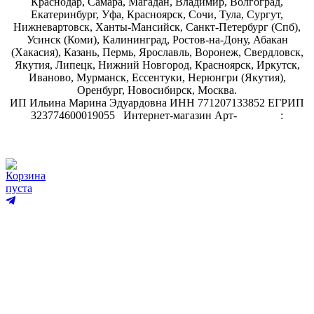
Краснодар, Самара, Магадан, Владимир, Волгоград,
Екатеринбург, Уфа, Красноярск, Сочи, Тула, Сургут,
Нижневартовск, Ханты-Мансийск, Санкт-Петербург (Спб),
Усинск (Коми), Калининград, Ростов-на-Дону, Абакан
(Хакасия), Казань, Пермь, Ярославль, Воронеж, Свердловск,
Якутия, Липецк, Нижний Новгород, Красноярск, Иркутск,
Иваново, Мурманск, Ессентуки, Нерюнгри (Якутия),
Оренбург, Новосибирск, Москва.
ИП Ильина Марина Эдуардовна ИНН 771207133852 ЕГРИП
323774600019055
.
Интернет-магазин Арт-
декупаж
:
скрапбукинг
Корзина
пуста