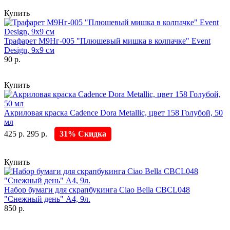
Купить
Трафарет М9Нг-005 "Плюшевый мишка в колпачке" Event
Design, 9х9 см
90 р.
Купить
Акриловая краска Cadence Dora Metallic, цвет 158 Голубой, 50
мл
425 р.
295 р.
31% Скидка
Купить
Набор бумаги для скрапбукинга Ciao Bella CBCL048
"Снежный день" А4, 9л.
850 р.