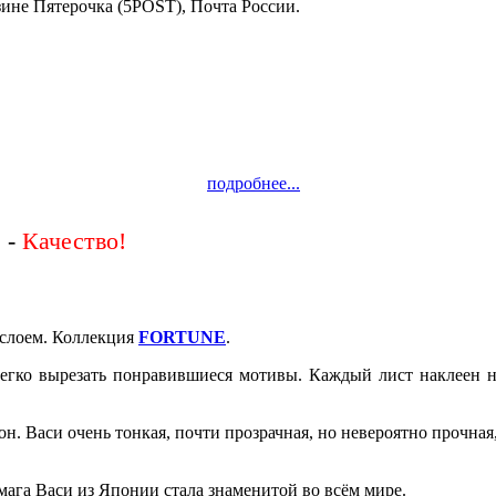
зине Пятерочка (5POST), Почта России.
подробнее...
 -
слоем. Коллекция
FORTUNE
.
легко вырезать понравившиеся мотивы. Каждый лист наклеен на
н. Васи очень тонкая, почти прозрачная, но невероятно прочная,
умага Васи из Японии стала знаменитой во всём мире.