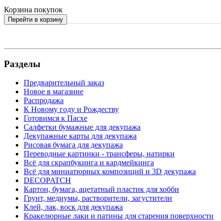
Корзина покупок
Перейти в корзину
Разделы
Предварительный заказ
Новое в магазине
Распродажа
К Новому году и Рождеству
Готовимся к Пасхе
Салфетки бумажные для декупажа
Декупажные карты для декупажа
Рисовая бумага для декупажа
Переводные картинки - трансферы, натирки
Всё для скрапбукинга и кардмейкинга
Всё для миниатюрных композиций и 3D декупажа
DECOPATCH
Картон, бумага, ацетатный пластик для хобби
Грунт, медиумы, растворители, загустители
Клей, лак, воск для декупажа
Кракелюрные лаки и патины для старения поверхности