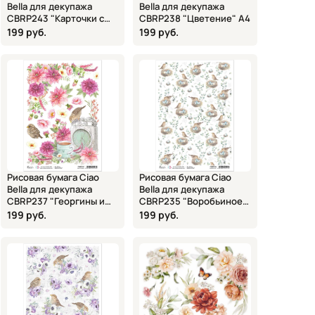
Bella для декупажа
Bella для декупажа
CBRP243 "Карточки с
CBRP238 "Цветение" А4
цветами и воробьями"
199 руб.
199 руб.
А4
Рисовая бумага Ciao
Рисовая бумага Ciao
Bella для декупажа
Bella для декупажа
CBRP237 "Георгины и
CBRP235 "Воробьиное
воробьи" А4
гнездо" А4
199 руб.
199 руб.