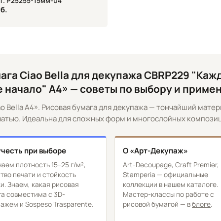
рт. P25255-15мм-04
уб.
ага Ciao Bella для декупажа CBRP229 "Кажд
 начало" А4» — советы по выбору и прим
ao Bella А4». Рисовая бумага для декупажа — тончайший мате
атью. Идеальна для сложных форм и многослойных компози
учесть при выборе
О «Арт-Декупаж»
аем плотность 15–25 г/м²,
Art-Decoupage, Craft Premier,
тво печати и стойкость
Stamperia — официальные
и. Знаем, какая рисовая
коллекции в нашем каталоге.
а совместима с 3D-
Мастер-классы по работе с
ажем и Sospeso Trasparente.
рисовой бумагой — в
блоге
.