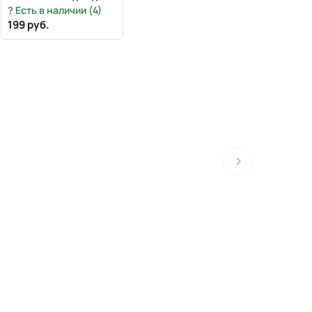
- это новое начало" А4
Есть в наличии (4)
199 руб.