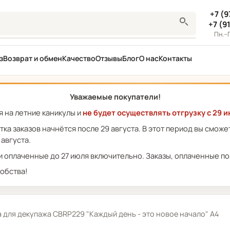
+7 (9
+7 (9
Пн.–П
з
Возврат и обмен
Качество
Отзывы
Блог
О нас
Контакты
Уважаемые покупатели!
 на летние каникулы и
не будет осуществлять отгрузку с 29 и
отка заказов начнётся после 29 августа. В этот период вы смож
 августа.
 оплаченные до 27 июля включительно. Заказы, оплаченные поз
обства!
la для декупажа CBRP229 "Каждый день - это новое начало" А4