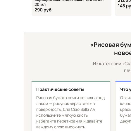
2 м, а
20 мл
145 р
290 руб.
«Рисовая бум
новое
Из категории «Ci
печ
Практические советы
Что 
Рисовая бумага почти не видна под
Отлич
лаком — рисунок «врастает» в
качес
поверхность. Для Ciao Bella А4
краск
используйте мягкую кисть,
бумаг
избегайте перетирания и давайте
декуп
каждому слою высохнуть.