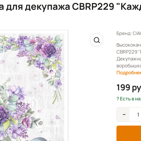
la для декупажа CBRP229 "Каж
Бренд: CIA
Высококач
CBRP229 "К
Декупажная
воробышко
Подробне
199 р
Есть в н
−