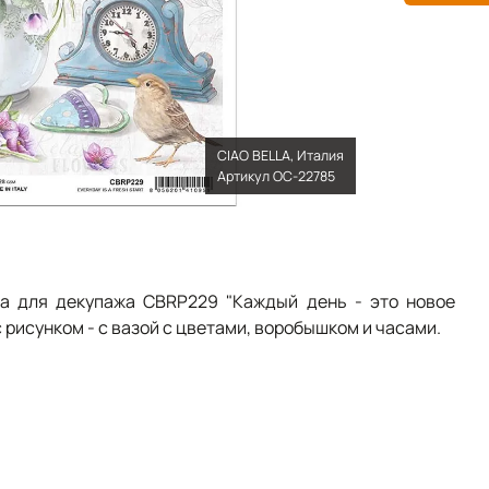
CIAO BELLA, Италия
Артикул OC-22785
la для декупажа CBRP229 "Каждый день - это новое
 рисунком - с вазой с цветами, воробышком и часами.