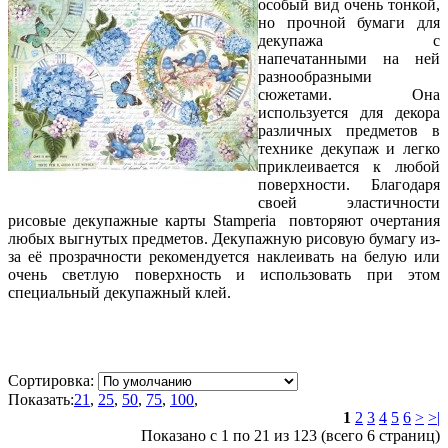
особый вид очень тонкой,
но прочной бумаги для
декупажа с
напечатанными на ней
разнообразными
сюжетами. Она
используется для декора
различных предметов в
технике декупаж и легко
приклеивается к любой
поверхности. Благодаря
своей эластичности
рисовые декупажные карты Stamperia повторяют очертания
любых выгнутых предметов. Декупажную рисовую бумагу из-
за её прозрачности рекомендуется наклеивать на белую или
очень светлую поверхность и использовать при этом
специальный декупажный клей.
Сортировка:
Показать:
21
,
25
,
50
,
75
,
100
,
1
2
3
4
5
6
>
>|
Показано с 1 по 21 из 123 (всего 6 страниц)