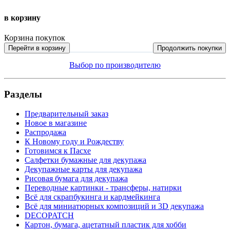
в корзину
Корзина покупок
Перейти в корзину
Продолжить покупки
Выбор по производителю
Разделы
Предварительный заказ
Новое в магазине
Распродажа
К Новому году и Рождеству
Готовимся к Пасхе
Салфетки бумажные для декупажа
Декупажные карты для декупажа
Рисовая бумага для декупажа
Переводные картинки - трансферы, натирки
Всё для скрапбукинга и кардмейкинга
Всё для миниатюрных композиций и 3D декупажа
DECOPATCH
Картон, бумага, ацетатный пластик для хобби