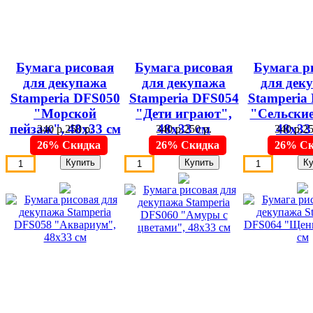
Бумага рисовая
Бумага рисовая
Бумага р
для декупажа
для декупажа
для дек
Stamperia DFS050
Stamperia DFS054
Stamperia
"Морской
"Дети играют",
"Сельские
пейзаж", 48х33 см
48х33 см
48х33
340 р.
250 р.
340 р.
250 р.
340 р.
25
26% Скидка
26% Скидка
26% Ск