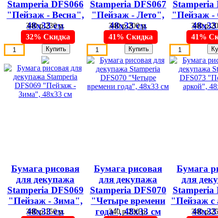
Stamperia DFS066
Stamperia DFS067
Stamperia
"Пейзаж - Весна",
"Пейзаж - Лето",
"Пейзаж - 
48х33 см
48х33 см
48х33
340 р.
230 р.
340 р.
200 р.
340 р.
20
32% Скидка
41% Скидка
41% Ск
Бумага рисовая
Бумага рисовая
Бумага р
для декупажа
для декупажа
для дек
Stamperia DFS069
Stamperia DFS070
Stamperia
"Пейзаж - Зима",
"Четыре времени
"Пейзаж с 
48х33 см
года", 48х33 см
48х33
340 р.
150 р.
340 р.
230 р.
340 р.
25