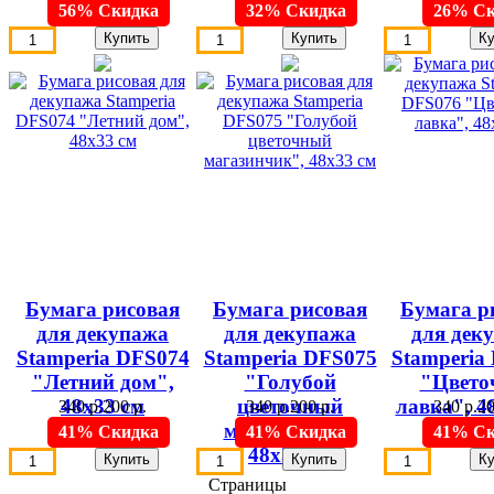
56% Скидка
32% Скидка
26% Ск
Бумага рисовая
Бумага рисовая
Бумага р
для декупажа
для декупажа
для дек
Stamperia DFS074
Stamperia DFS075
Stamperia
"Летний дом",
"Голубой
"Цвето
48х33 см
цветочный
лавка", 4
340 р.
200 р.
340 р.
200 р.
340 р.
20
магазинчик",
41% Скидка
41% Скидка
41% Ск
48х33 см
Страницы