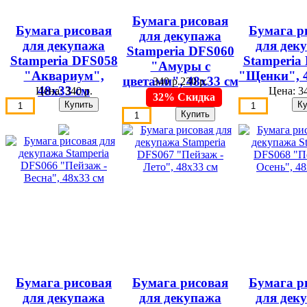
Бумага рисовая
Бумага рисовая
Бумага р
для декупажа
для декупажа
для дек
Stamperia DFS060
Stamperia DFS058
Stamperia
"Амуры с
"Аквариум",
"Щенки", 4
цветами", 48х33 см
340 р.
230 р.
48х33 см
Цена:
340 р.
Цена:
34
32% Скидка
Бумага рисовая
Бумага рисовая
Бумага р
для декупажа
для декупажа
для дек