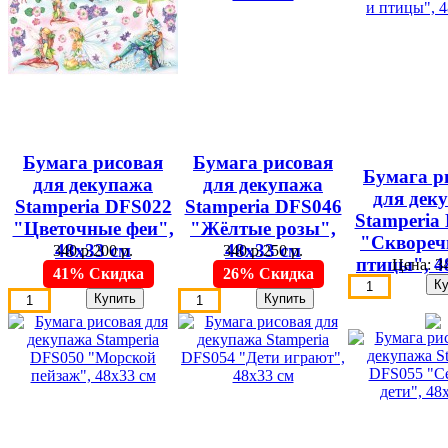
Бумага рисовая
Бумага рисовая
Бумага р
для декупажа
для декупажа
для дек
Stamperia DFS022
Stamperia DFS046
Stamperia
"Цветочные феи",
"Жёлтые розы",
"Сквореч
48х33 см
48х33 см
340 р.
200 р.
340 р.
250 р.
птицы", 4
Цена:
34
41% Скидка
26% Скидка