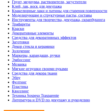
Грунт, медиумы, растворители, загустители
Клей, лак, воск для декупажа
Кракелюрные лаки и патины для старения поверхности
Моделирующие и структурные пасты, составы
Инструменты для творчества, декупажа, скрапбукинга
Трафареты
Краски
Декоративные элементы
Средства для декоративных эффектов
Заготовки
Декор стекла и керамики
Золочение
Маркеры, карандаши, ручки
Эмбоссинг
Мозаика
Мягкие игрушки своими руками
Средства для декора ткани
Эбру
Фелтинг
Пластика
Квиллинг
Техника Sospeso Trasparente
Литература и DVD по декупажу и рукоделию