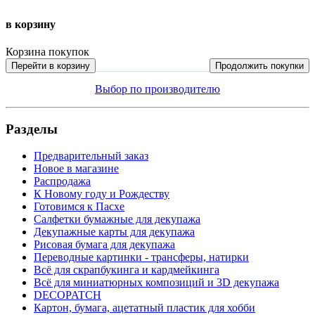
в корзину
Корзина покупок
Перейти в корзину
Продолжить покупки
Выбор по производителю
Разделы
Предварительный заказ
Новое в магазине
Распродажа
К Новому году и Рождеству
Готовимся к Пасхе
Салфетки бумажные для декупажа
Декупажные карты для декупажа
Рисовая бумага для декупажа
Переводные картинки - трансферы, натирки
Всё для скрапбукинга и кардмейкинга
Всё для миниатюрных композиций и 3D декупажа
DECOPATCH
Картон, бумага, ацетатный пластик для хобби