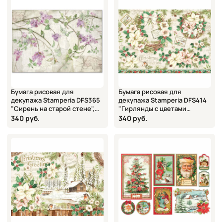
Бумага рисовая для
Бумага рисовая для
декупажа Stamperia DFS365
декупажа Stamperia DFS414
"Сирень на старой стене",
"Гирлянды с цветами
48х33 см
пуансеттии", 48х33 см
340 руб.
340 руб.