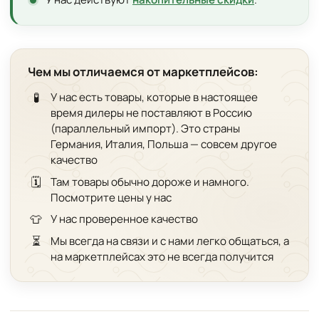
Чем мы отличаемся от маркетплейсов:
🧪
У нас есть товары, которые в настоящее
время дилеры не поставляют в Россию
(параллельный импорт). Это страны
Германия, Италия, Польша — совсем другое
качество
🗓️
Там товары обычно дороже и намного.
Посмотрите цены у нас
👕
У нас проверенное качество
⏳
Мы всегда на связи и с нами легко общаться, а
на маркетплейсах это не всегда получится