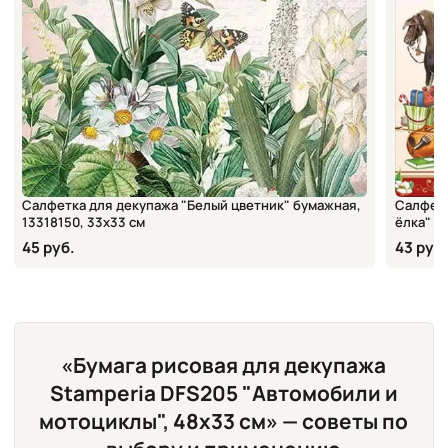
Салфетка для декупажа "Белый цветник" бумажная,
Салфетк
13318150, 33х33 см
ёлка" б
45 руб.
43 руб.
«Бумага рисовая для декупажа
Stamperia DFS205 "Автомобили и
мотоциклы", 48х33 см» — советы по