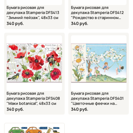
Бумага рисовая для
Бумага рисовая для
декупажа Stamperia DFS413
декупажа Stamperia DFS412
"Зимний пейзаж", 48х33 см
"Рождество в старинном
стиле", 48х33 см
340 руб.
340 руб.
Бумага рисовая для
Бумага рисовая для
декупажа Stamperia DFS408
декупажа Stamperia DFS401
"Маки botanical", 48х33 см
"Цветочные феечки на
голубом", 48х33 см
340 руб.
340 руб.