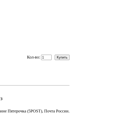
Кол-во:
з
зине Пятерочка (5POST), Почта России.