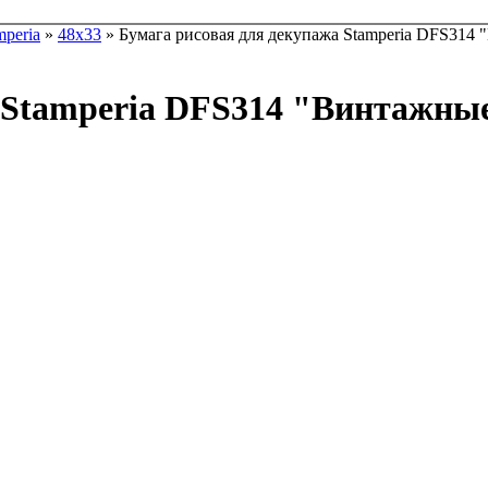
mperia
»
48х33
» Бумага рисовая для декупажа Stamperia DFS314 
 Stamperia DFS314 "Винтажные