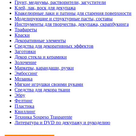
Грунт, медиумы, растворители, загустители
Клей, лак, воск для декупажа
Кракелюрные лаки и патины для старения поверхности
Моделирующие и структурные пасты, составы
Инструменты для творчества, декупажа, скрапбукинга
Трафареты
Краски
Декоративные элементы
Средства для декоративных эффектов
Заготовки
Декор стекла и керамики
Золочение
Маркеры, карандаши, ручки
Эмбоссинг
Мозаика
Мягкие игрушки своими руками
Средства для декора ткани
Эбру
Фелтинг
Пластика
Квиллинг
Техника Sospeso Trasparente
Литература и DVD по декупажу и рукоделию