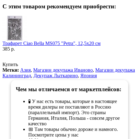
С этим товаром рекомендуем приобрести:
Трафарет Ciao Bella MS075 "Petra", 12,5х20 см
385 р.
Купить
Метки:
Азия
,
Магазин декупажа Иваново
,
Магазин декупажа
Калининград
,
Декупаж Лыткарино
,
Япония
Чем мы отличаемся от маркетплейсов:
🧪 У нас есть товары, которые в настоящее
время дилеры не поставляют в Россию
(параллельный импорт). Это страны
Германия, Италия, Польша - совсем другое
качество
📅 Там товары обычно дороже и намного.
Посмотрите цены у нас