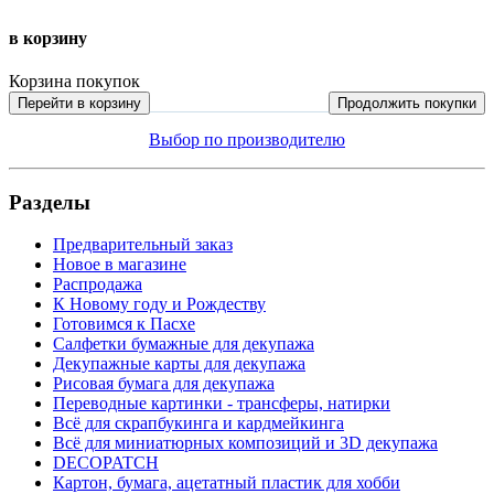
в корзину
Корзина покупок
Перейти в корзину
Продолжить покупки
Выбор по производителю
Разделы
Предварительный заказ
Новое в магазине
Распродажа
К Новому году и Рождеству
Готовимся к Пасхе
Салфетки бумажные для декупажа
Декупажные карты для декупажа
Рисовая бумага для декупажа
Переводные картинки - трансферы, натирки
Всё для скрапбукинга и кардмейкинга
Всё для миниатюрных композиций и 3D декупажа
DECOPATCH
Картон, бумага, ацетатный пластик для хобби