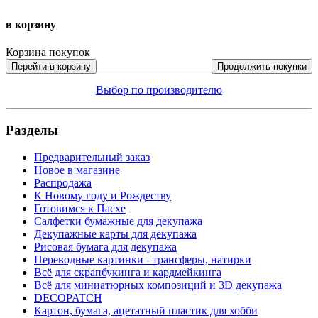
в корзину
Корзина покупок
Перейти в корзину
Продолжить покупки
Выбор по производителю
Разделы
Предварительный заказ
Новое в магазине
Распродажа
К Новому году и Рождеству
Готовимся к Пасхе
Салфетки бумажные для декупажа
Декупажные карты для декупажа
Рисовая бумага для декупажа
Переводные картинки - трансферы, натирки
Всё для скрапбукинга и кардмейкинга
Всё для миниатюрных композиций и 3D декупажа
DECOPATCH
Картон, бумага, ацетатный пластик для хобби