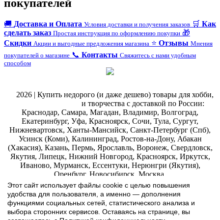
покупателей
🚚
Доставка и Оплата
🛒
Как
Условия доставки и получения заказов
сделать заказ
🎁
Простая инструкция по оформлению покупки
Скидки
⭐
Отзывы
Акции и выгодные предложения магазина
Мнения
📞
Контакты
покупателей о магазине
Свяжитесь с нами удобным
способом
@
2026 | Купить недорого (и даже дешево) товары для хобби,
магазин рукоделия
и творчества с доставкой по России:
Краснодар, Самара, Магадан, Владимир, Волгоград,
Екатеринбург, Уфа, Красноярск, Сочи, Тула, Сургут,
Нижневартовск, Ханты-Мансийск, Санкт-Петербург (Спб),
Усинск (Коми), Калининград, Ростов-на-Дону, Абакан
(Хакасия), Казань, Пермь, Ярославль, Воронеж, Свердловск,
Якутия, Липецк, Нижний Новгород, Красноярск, Иркутск,
Иваново, Мурманск, Ессентуки, Нерюнгри (Якутия),
Оренбург, Новосибирск, Москва.
ИП Ильина Марина Эдуардовна ИНН 771207133852 ЕГРИП
Этот сайт использует файлы cookie с целью повышения
323774600019055
.
Интернет-магазин Арт-
декупаж
:
удобства для пользователя, а именно — дополнения
скрапбукинг
функциями социальных сетей, статистического анализа и
выбора сторонних сервисов. Оставаясь на странице, вы