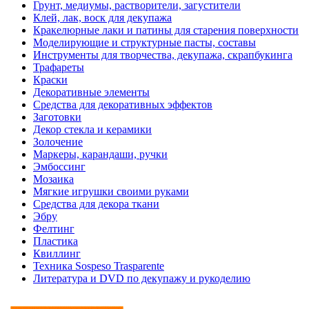
Грунт, медиумы, растворители, загустители
Клей, лак, воск для декупажа
Кракелюрные лаки и патины для старения поверхности
Моделирующие и структурные пасты, составы
Инструменты для творчества, декупажа, скрапбукинга
Трафареты
Краски
Декоративные элементы
Средства для декоративных эффектов
Заготовки
Декор стекла и керамики
Золочение
Маркеры, карандаши, ручки
Эмбоссинг
Мозаика
Мягкие игрушки своими руками
Средства для декора ткани
Эбру
Фелтинг
Пластика
Квиллинг
Техника Sospeso Trasparente
Литература и DVD по декупажу и рукоделию