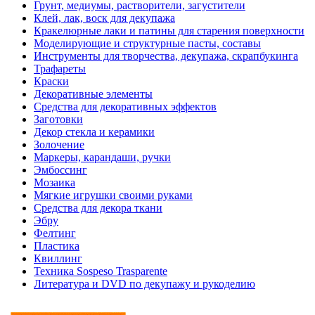
Грунт, медиумы, растворители, загустители
Клей, лак, воск для декупажа
Кракелюрные лаки и патины для старения поверхности
Моделирующие и структурные пасты, составы
Инструменты для творчества, декупажа, скрапбукинга
Трафареты
Краски
Декоративные элементы
Средства для декоративных эффектов
Заготовки
Декор стекла и керамики
Золочение
Маркеры, карандаши, ручки
Эмбоссинг
Мозаика
Мягкие игрушки своими руками
Средства для декора ткани
Эбру
Фелтинг
Пластика
Квиллинг
Техника Sospeso Trasparente
Литература и DVD по декупажу и рукоделию