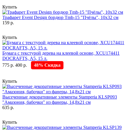
Купить
Трафарет Event Design бордюр Tmb-15 "Пчёлы", 10х32 см
159 р.
Купить
Бумага с текстурой дерева на клеевой основе, XCU174411
DOCRAFTS, А5, 15 л.
775 р.
400 р.
48% Скидка
Купить
Высеченные декоративные элементы Stamperia KLSP093
"Амазония, бабочки" из фанеры, 14,8х21 см
635 р.
Купить