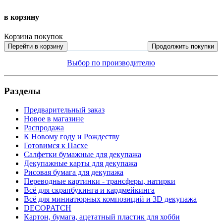
в корзину
Корзина покупок
Перейти в корзину
Продолжить покупки
Выбор по производителю
Разделы
Предварительный заказ
Новое в магазине
Распродажа
К Новому году и Рождеству
Готовимся к Пасхе
Салфетки бумажные для декупажа
Декупажные карты для декупажа
Рисовая бумага для декупажа
Переводные картинки - трансферы, натирки
Всё для скрапбукинга и кардмейкинга
Всё для миниатюрных композиций и 3D декупажа
DECOPATCH
Картон, бумага, ацетатный пластик для хобби