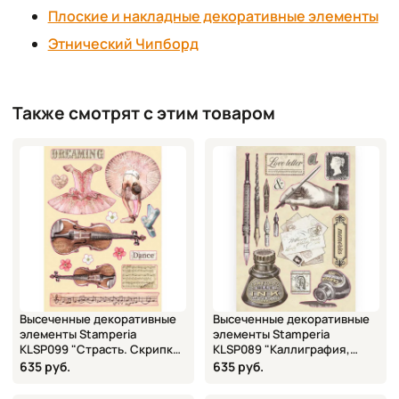
Плоские и накладные декоративные элементы
Этнический Чипборд
Также смотрят с этим товаром
Высеченные декоративные
Высеченные декоративные
элементы Stamperia
элементы Stamperia
KLSP099 "Страсть. Скрипка
KLSP089 "Каллиграфия,
и балет" из фанеры, 14,8х21
чернила" из фанеры, 14,8х21
635 руб.
635 руб.
см
см