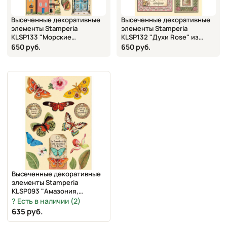
Высеченные декоративные
Высеченные декоративные
элементы Stamperia
элементы Stamperia
KLSP133 "Морские
KLSP132 "Духи Rose" из
элементы" из фанеры,
фанеры, 14,8х21 см
650 руб.
650 руб.
14,8х21 см
Высеченные декоративные
элементы Stamperia
KLSP093 "Амазония,
бабочки"
Есть в наличии (2)
635 руб.