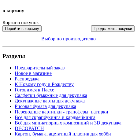
в корзину
Корзина покупок
Перейти в корзину
Продолжить покупки
Выбор по производителю
Разделы
Предварительный заказ
Новое в магазине
Распродажа
К Новому году и Рождеству
Готовимся к Пасхе
Салфетки бумажные для декупажа
Декупажные карты для декупажа
Рисовая бумага для декупажа
Переводные картинки - трансферы, натирки
Всё для скрапбукинга и кардмейкинга
Всё для миниатюрных композиций и 3D декупажа
DECOPATCH
Картон, бумага, ацетатный пластик для хобби