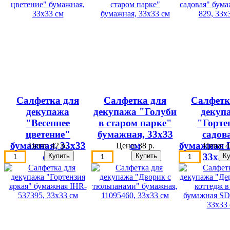
Салфетка для
Салфетка для
Салфетк
декупажа
декупажа "Голуби
декуп
"Весеннее
в старом парке"
"Горте
цветение"
бумажная, 33х33
садов
бумажная, 33х33
см
бумажная I
Цена:
42 р.
Цена:
38 р.
Цена:
4
см
33х33