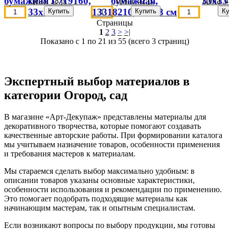
бумажная L719160,
бумажная,
33х33
Цена:
38 р.
Цена:
42 р.
Цена:
4
33х33 см
13318210, 33х33 см
Страницы
1
2
3
>
>|
Показано с 1 по 21 из 55 (всего 3 страниц)
Экспертный выбор материалов в
категории Огород, сад
В магазине «Арт-Декупаж» представлены материалы для
декоративного творчества, которые помогают создавать
качественные авторские работы. При формировании каталога
мы учитываем назначение товаров, особенности применения
и требования мастеров к материалам.
Мы стараемся сделать выбор максимально удобным: в
описании товаров указаны основные характеристики,
особенности использования и рекомендации по применению.
Это помогает подобрать подходящие материалы как
начинающим мастерам, так и опытным специалистам.
Если возникают вопросы по выбору продукции, мы готовы