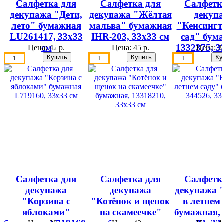
Салфетка для
Салфетка для
Салфетк
декупажа "Дети,
декупажа "Жёлтая
декуп
лето" бумажная
мальва" бумажная
"Кенсинг
LU261417, 33х33
IHR-203, 33х33 см
сад" бум
см
1332375, 3
Цена:
42 р.
Цена:
45 р.
Цена:
3
Салфетка для
Салфетка для
Салфетк
декупажа
декупажа
декупажа
"Корзина с
"Котёнок и щенок
в летнем
яблоками"
на скамеечке"
бумажная, 