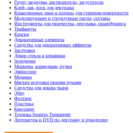
Грунт, медиумы, растворители, загустители
Клей, лак, воск для декупажа
Кракелюрные лаки и патины для старения поверхности
Моделирующие и структурные пасты, составы
Инструменты для творчества, декупажа, скрапбукинга
Трафареты
Краски
Декоративные элементы
Средства для декоративных эффектов
Заготовки
Декор стекла и керамики
Золочение
Маркеры, карандаши, ручки
Эмбоссинг
Мозаика
Мягкие игрушки своими руками
Средства для декора ткани
Эбру
Фелтинг
Пластика
Квиллинг
Техника Sospeso Trasparente
Литература и DVD по декупажу и рукоделию