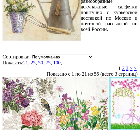
разнообразные
декупажные салфетки
поштучно с курьерской
доставкой по Москве и
почтовой рассылкой по
всей России.
Сортировка:
Показать:
21
,
25
,
50
,
75
,
100
,
1
2
3
>
>|
Показано с 1 по 21 из 55 (всего 3 страниц)