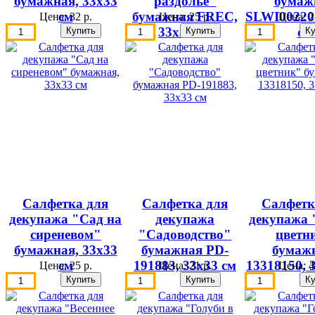
бумажная, 33х33
раздолье"
бумаж
см
бумажная FREC,
SLWI002201
Цена:
32 р.
Цена:
25 р.
Цена:
2
33х33 см
см
Салфетка для
Салфетка для
Салфетк
декупажа "Сад на
декупажа
декупажа
сиреневом"
"Садоводство"
цветн
бумажная, 33х33
бумажная PD-
бумаж
см
191883, 33х33 см
13318150, 
Цена:
25 р.
Цена:
21 р.
Цена:
4