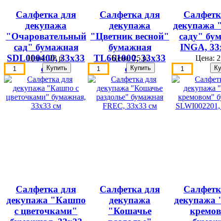
Салфетка для
Салфетка для
Салфетк
декупажа
декупажа
декупажа "
"Очаровательный
"Цветник весной"
саду" бу
сад" бумажная
бумажная
INGA, 33
SDL000400, 33х33
TL661000, 33х33
Цена:
28 р.
Цена:
25 р.
Цена:
2
см
см
Салфетка для
Салфетка для
Салфетк
декупажа "Кашпо
декупажа
декупажа 
с цветочками"
"Кошачье
кремо