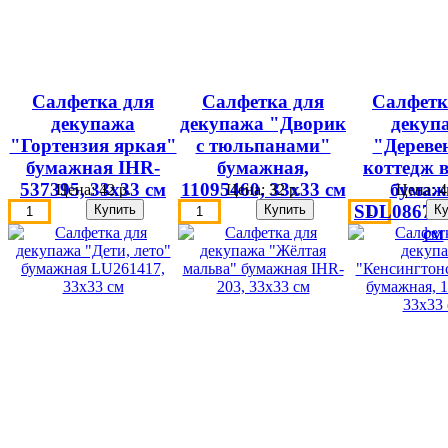
Салфетка для
Салфетка для
Салфетк
декупажа
декупажа "Дворик
декуп
"Гортензия яркая"
с тюльпанами"
"Дереве
бумажная IHR-
бумажная,
коттедж в
537395, 33х33 см
11095460, 33х33 см
бумаж
Цена:
42 р.
Цена:
32 р.
Цена:
4
SDL086700
см