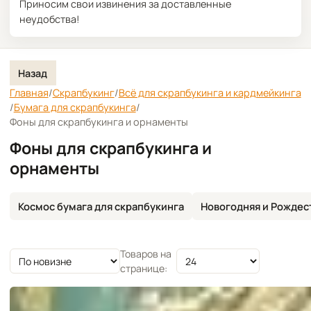
Приносим свои извинения за доставленные
неудобства!
Назад
Главная
/
Скрапбукинг
/
Всё для скрапбукинга и кардмейкинга
/
Бумага для скрапбукинга
/
Фоны для скрапбукинга и орнаменты
Фоны для скрапбукинга и
орнаменты
Космос бумага для скрапбукинга
Новогодняя и Рождес
Товаров на
Сортировка
странице: