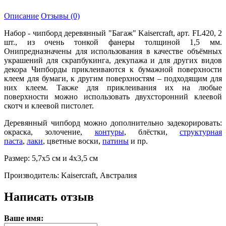
Описание
Отзывы (0)
Набор - чипборд деревянный "Багаж" Kaisercraft, арт. FL420, 2
шт., из очень тонкой фанеры толщиной 1,5 мм.
Онипредназначены для использования в качестве объёмных
украшений для скрапбукинга, декупажа и для других видов
декора Чипборды приклеиваются к бумажной поверхности
клеем для бумаги, к другим поверхностям – подходящим для
них клеем. Также для приклеивания их на любые
поверхности можно использовать двухсторонний клеевой
скотч и клеевой пистолет.
Деревянный чипборд можно дополнительно задекорировать:
окраска, золочение,
контуры
, блёстки,
структурная
паста
,
лаки
, цветные воски,
патины
и пр.
Размер: 5,7х5 см и 4х3,5 см
Производитель: Kaisercraft, Австралия
Написать отзыв
Ваше имя: