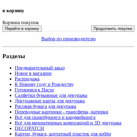
в корзину
Корзина покупок
Перейти в корзину
Продолжить покупки
Выбор по производителю
Разделы
Предварительный заказ
Новое в магазине
Распродажа
К Новому году и Рождеству
Готовимся к Пасхе
Салфетки бумажные для декупажа
Декупажные карты для декупажа
Рисовая бумага для декупажа
Переводные картинки - трансферы, натирки
Всё для скрапбукинга и кардмейкинга
Всё для миниатюрных композиций и 3D декупажа
DECOPATCH
Картон, бумага, ацетатный пластик для хобби