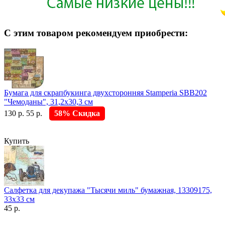
С этим товаром рекомендуем приобрести:
Бумага для скрапбукинга двухсторонняя Stamperia SBB202
"Чемоданы", 31,2х30,3 см
130 р.
55 р.
58% Скидка
Купить
Салфетка для декупажа "Тысячи миль" бумажная, 13309175,
33х33 см
45 р.