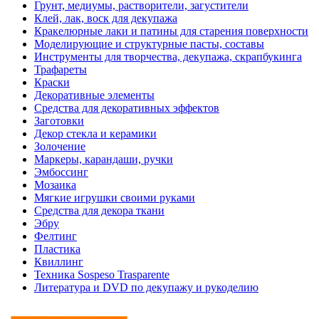
Грунт, медиумы, растворители, загустители
Клей, лак, воск для декупажа
Кракелюрные лаки и патины для старения поверхности
Моделирующие и структурные пасты, составы
Инструменты для творчества, декупажа, скрапбукинга
Трафареты
Краски
Декоративные элементы
Средства для декоративных эффектов
Заготовки
Декор стекла и керамики
Золочение
Маркеры, карандаши, ручки
Эмбоссинг
Мозаика
Мягкие игрушки своими руками
Средства для декора ткани
Эбру
Фелтинг
Пластика
Квиллинг
Техника Sospeso Trasparente
Литература и DVD по декупажу и рукоделию