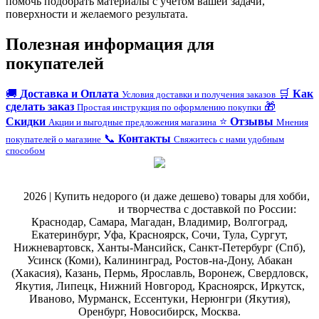
помочь подобрать материалы с учетом вашей задачи,
поверхности и желаемого результата.
Полезная информация для
покупателей
🚚
Доставка и Оплата
🛒
Как
Условия доставки и получения заказов
сделать заказ
🎁
Простая инструкция по оформлению покупки
Скидки
⭐
Отзывы
Акции и выгодные предложения магазина
Мнения
📞
Контакты
покупателей о магазине
Свяжитесь с нами удобным
способом
@
2026 | Купить недорого (и даже дешево) товары для хобби,
магазин рукоделия
и творчества с доставкой по России:
Краснодар, Самара, Магадан, Владимир, Волгоград,
Екатеринбург, Уфа, Красноярск, Сочи, Тула, Сургут,
Нижневартовск, Ханты-Мансийск, Санкт-Петербург (Спб),
Усинск (Коми), Калининград, Ростов-на-Дону, Абакан
(Хакасия), Казань, Пермь, Ярославль, Воронеж, Свердловск,
Якутия, Липецк, Нижний Новгород, Красноярск, Иркутск,
Иваново, Мурманск, Ессентуки, Нерюнгри (Якутия),
Оренбург, Новосибирск, Москва.