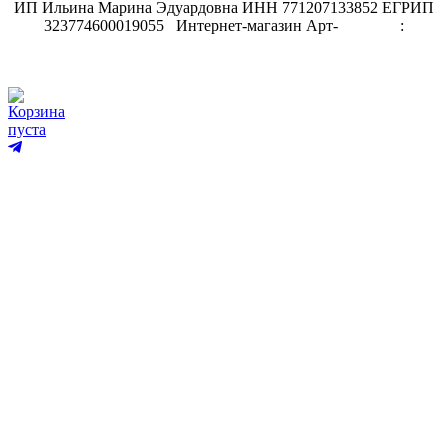
ИП Ильина Марина Эдуардовна ИНН 771207133852 ЕГРИП
323774600019055
.
Интернет-магазин Арт-
декупаж
:
скрапбукинг
Корзина
пуста