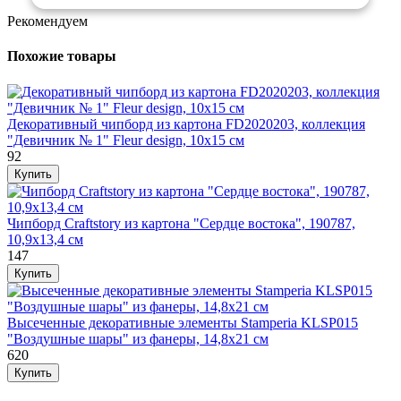
Рекомендуем
Похожие товары
Декоративный чипборд из картона FD2020203, коллекция
"Девичник № 1" Fleur design, 10х15 см
92
Чипборд Craftstory из картона "Сердце востока", 190787,
10,9х13,4 см
147
Высеченные декоративные элементы Stamperia KLSP015
"Воздушные шары" из фанеры, 14,8х21 см
620