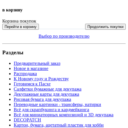
в корзину
Корзина покупок
Перейти в корзину
Продолжить покупки
Выбор по производителю
Разделы
Предварительный заказ
Новое в магазине
Распродажа
К Новому году и Рождеству
Готовимся к Пасхе
Салфетки бумажные для декупажа
Декупажные карты для декупажа
Рисовая бумага для декупажа
Переводные картинки - трансферы, натирки
Всё для скрапбукинга и кардмейкинга
Всё для миниатюрных композиций и 3D декупажа
DECOPATCH
Картон, бумага, ацетатный пластик для хобби