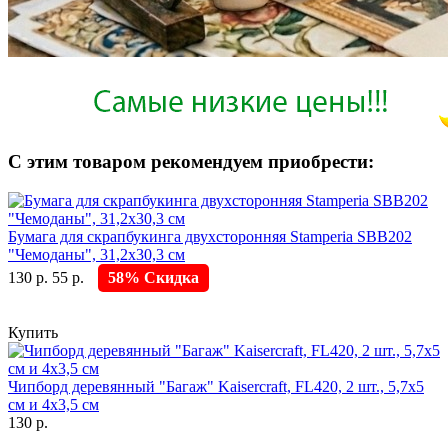
С этим товаром рекомендуем приобрести:
Бумага для скрапбукинга двухсторонняя Stamperia SBB202
"Чемоданы", 31,2х30,3 см
130 р.
55 р.
58% Скидка
Купить
Чипборд деревянный "Багаж" Kaisercraft, FL420, 2 шт., 5,7х5
см и 4х3,5 см
130 р.