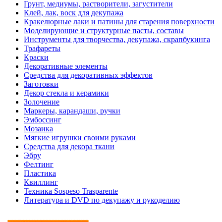
Грунт, медиумы, растворители, загустители
Клей, лак, воск для декупажа
Кракелюрные лаки и патины для старения поверхности
Моделирующие и структурные пасты, составы
Инструменты для творчества, декупажа, скрапбукинга
Трафареты
Краски
Декоративные элементы
Средства для декоративных эффектов
Заготовки
Декор стекла и керамики
Золочение
Маркеры, карандаши, ручки
Эмбоссинг
Мозаика
Мягкие игрушки своими руками
Средства для декора ткани
Эбру
Фелтинг
Пластика
Квиллинг
Техника Sospeso Trasparente
Литература и DVD по декупажу и рукоделию