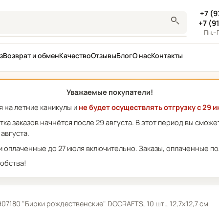
+7 (9
+7 (9
Пн.–П
з
Возврат и обмен
Качество
Отзывы
Блог
О нас
Контакты
Уважаемые покупатели!
 на летние каникулы и
не будет осуществлять отгрузку с 29 и
отка заказов начнётся после 29 августа. В этот период вы смож
 августа.
 оплаченные до 27 июля включительно. Заказы, оплаченные поз
обства!
180 "Бирки рождественские" DOCRAFTS, 10 шт., 12,7х12,7 см