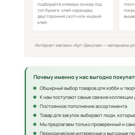
подбирайте клеевую основу под
плотн
тип бумаги: клей-карандаш,
покры
двусторонний скотч или жидкий
выцв
клей.
Интернет-магазин «Арт-Декупаж» — материалы для 
Почему именно у нас выгодно покупат
Обширный выбор товаров для хобби и твор
К нам поступают самые свежие коллекции 
Постоянное пополнение ассортимента.
Товар для закупок выбирают люди, которы
Мы предлагаем только проверенный и самы
Периодические интересные и выгодные пр