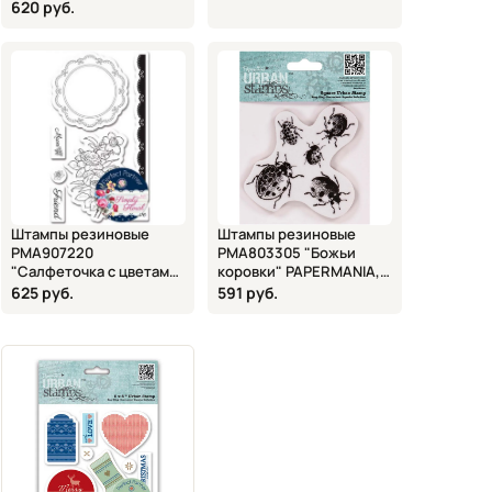
DOCRAFTS, 12,7х12,7 см
620 руб.
Штампы резиновые
Штампы резиновые
PMA907220
PMA803305 "Божьи
"Салфеточка с цветами"
коровки" PAPERMANIA,
DOCRAFTS, 6 шт., 9х14,5
DOCRAFTS, 10,5х9,4 см
625 руб.
591 руб.
см