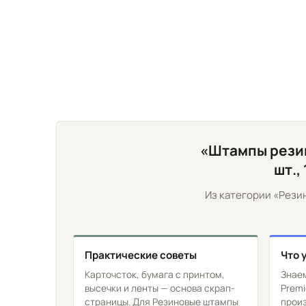
«Штампы рези
шт.,
Из категории «Рези
Практические советы
Что 
Карточсток, бумага с принтом,
Знаем
высечки и ленты — основа скрап-
Premi
страницы. Для Резиновые штампы
прои