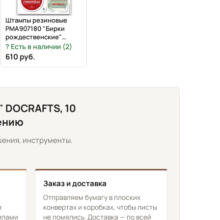
Штампы резиновые
PMA907180 "Бирки
рождественские"
DOCRAFTS, 10 шт.,
Есть в наличии (2)
12,7х12,7 см
610 руб.
 DOCRAFTS, 10
нению
шения, инструменты.
Заказ и доставка
Отправляем бумагу в плоских
л
конвертах и коробках, чтобы листы
ампами
не помялись. Доставка —
по всей