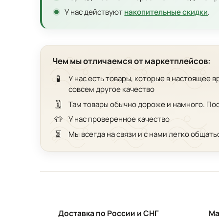
У нас действуют
накопительные скидки
.
Чем мы отличаемся от маркетплейсов:
🧪
У нас есть товары, которые в настоящее 
совсем другое качество
🗓️
Там товары обычно дороже и намного. По
👕
У нас проверенное качество
⏳
Мы всегда на связи и с нами легко общать
Доставка по России и СНГ
Ма