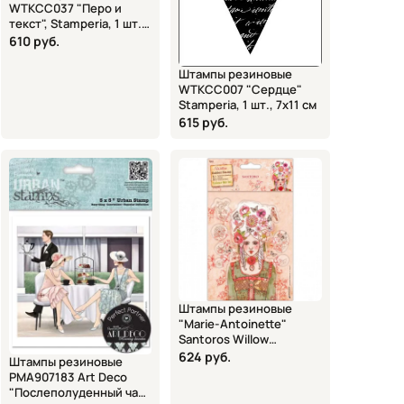
WTKCC037 "Перо и
текст", Stamperia, 1 шт.,
7х11 см
610 руб.
Штампы резиновые
WTKCC007 "Сердце"
Stamperia, 1 шт., 7х11 см
615 руб.
Штампы резиновые
"Marie-Antoinette"
Santoros Willow
DOCRAFTS, WIL907102, 7
624 руб.
Штампы резиновые
шт., 12,5х16 см
PMA907183 Art Deco
"Послеполуденный чай"