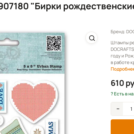
7180 "Бирки рождественские"
Бренд: DO
Штампы ре
DOCRAFTS, 
году и Ро
в работе 
Подробне
610 р
Есть в н
−