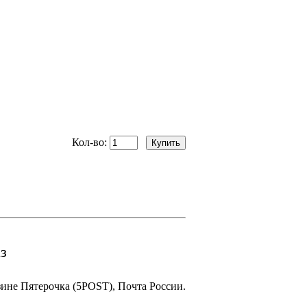
Кол-во:
з
зине Пятерочка (5POST), Почта России.