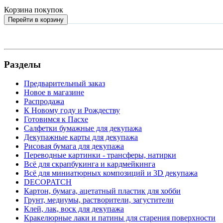
Корзина покупок
Перейти в корзину
Разделы
Предварительный заказ
Новое в магазине
Распродажа
К Новому году и Рождеству
Готовимся к Пасхе
Салфетки бумажные для декупажа
Декупажные карты для декупажа
Рисовая бумага для декупажа
Переводные картинки - трансферы, натирки
Всё для скрапбукинга и кардмейкинга
Всё для миниатюрных композиций и 3D декупажа
DECOPATCH
Картон, бумага, ацетатный пластик для хобби
Грунт, медиумы, растворители, загустители
Клей, лак, воск для декупажа
Кракелюрные лаки и патины для старения поверхности