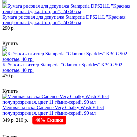
Бумага рисовая для декупажа Stamperia DFS211L "Красная
телефонная будка, Лондон", 24х60 см
290 р.
Купить
Блёстки - глиттер Stamperia "Glamour Sparkles" K3GGS02
золотые, 40 гр.
470 р.
Купить
Меловая краска Cadence Very Chalky Wash Effect
полупрозрачная, цвет 11 тёмно-серый, 90 мл
349 р.
210 р.
40% Скидка
Купить