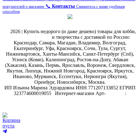
📞
Контакты
покупателей о магазине
Свяжитесь с нами удобным
способом
@
2026 | Купить недорого (и даже дешево) товары для хобби,
магазин рукоделия
и творчества с доставкой по России:
Краснодар, Самара, Магадан, Владимир, Волгоград,
Екатеринбург, Уфа, Красноярск, Сочи, Тула, Сургут,
Нижневартовск, Ханты-Мансийск, Санкт-Петербург (Спб),
Усинск (Коми), Калининград, Ростов-на-Дону, Абакан
(Хакасия), Казань, Пермь, Ярославль, Воронеж, Свердловск,
Якутия, Липецк, Нижний Новгород, Красноярск, Иркутск,
Иваново, Мурманск, Ессентуки, Нерюнгри (Якутия),
Оренбург, Новосибирск, Москва.
ИП Ильина Марина Эдуардовна ИНН 771207133852 ЕГРИП
323774600019055
.
Интернет-магазин Арт-
декупаж
:
скрапбукинг
Корзина
пуста