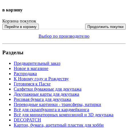
в корзину
Корзина покупок
Перейти в корзину
Продолжить покупки
Выбор по производителю
Разделы
Предварительный заказ
Новое в магазине
Распродажа
К Новому году и Рождеству
Готовимся к Пасхе
Салфетки бумажные для декупажа
Декупажные карты для декупажа
Рисовая бумага для декупажа
Переводные картинки - трансферы, натирки
Всё для скрапбукинга и кардмейкинга
Всё для миниатюрных композиций и 3D декупажа
DECOPATCH
Картон, бумага, ацетатный пластик для хобби