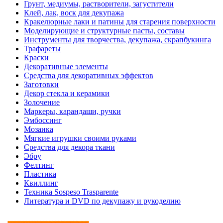
Грунт, медиумы, растворители, загустители
Клей, лак, воск для декупажа
Кракелюрные лаки и патины для старения поверхности
Моделирующие и структурные пасты, составы
Инструменты для творчества, декупажа, скрапбукинга
Трафареты
Краски
Декоративные элементы
Средства для декоративных эффектов
Заготовки
Декор стекла и керамики
Золочение
Маркеры, карандаши, ручки
Эмбоссинг
Мозаика
Мягкие игрушки своими руками
Средства для декора ткани
Эбру
Фелтинг
Пластика
Квиллинг
Техника Sospeso Trasparente
Литература и DVD по декупажу и рукоделию