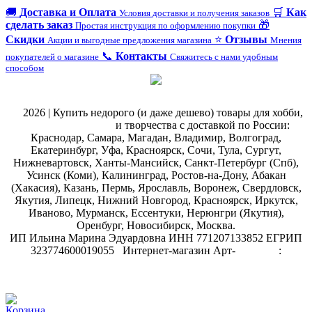
🚚
Доставка и Оплата
🛒
Как
Условия доставки и получения заказов
сделать заказ
🎁
Простая инструкция по оформлению покупки
Скидки
⭐
Отзывы
Акции и выгодные предложения магазина
Мнения
📞
Контакты
покупателей о магазине
Свяжитесь с нами удобным
способом
@
2026 | Купить недорого (и даже дешево) товары для хобби,
магазин рукоделия
и творчества с доставкой по России:
Краснодар, Самара, Магадан, Владимир, Волгоград,
Екатеринбург, Уфа, Красноярск, Сочи, Тула, Сургут,
Нижневартовск, Ханты-Мансийск, Санкт-Петербург (Спб),
Усинск (Коми), Калининград, Ростов-на-Дону, Абакан
(Хакасия), Казань, Пермь, Ярославль, Воронеж, Свердловск,
Якутия, Липецк, Нижний Новгород, Красноярск, Иркутск,
Иваново, Мурманск, Ессентуки, Нерюнгри (Якутия),
Оренбург, Новосибирск, Москва.
ИП Ильина Марина Эдуардовна ИНН 771207133852 ЕГРИП
323774600019055
.
Интернет-магазин Арт-
декупаж
:
скрапбукинг
Корзина