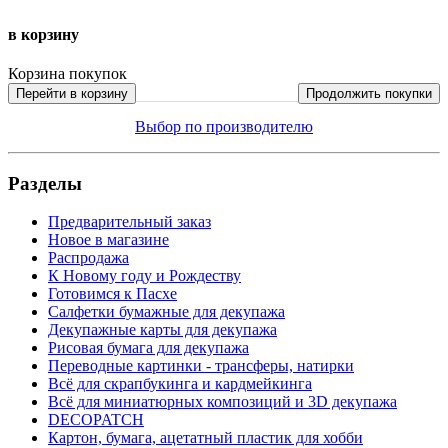
в корзину
Корзина покупок
Перейти в корзину
Продолжить покупки
Выбор по производителю
Разделы
Предварительный заказ
Новое в магазине
Распродажа
К Новому году и Рождеству
Готовимся к Пасхе
Салфетки бумажные для декупажа
Декупажные карты для декупажа
Рисовая бумага для декупажа
Переводные картинки - трансферы, натирки
Всё для скрапбукинга и кардмейкинга
Всё для миниатюрных композиций и 3D декупажа
DECOPATCH
Картон, бумага, ацетатный пластик для хобби