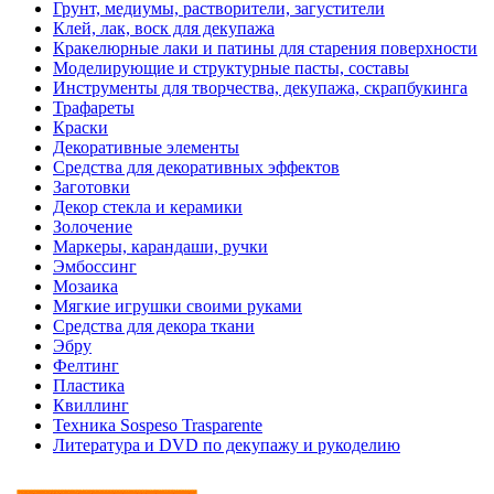
Грунт, медиумы, растворители, загустители
Клей, лак, воск для декупажа
Кракелюрные лаки и патины для старения поверхности
Моделирующие и структурные пасты, составы
Инструменты для творчества, декупажа, скрапбукинга
Трафареты
Краски
Декоративные элементы
Средства для декоративных эффектов
Заготовки
Декор стекла и керамики
Золочение
Маркеры, карандаши, ручки
Эмбоссинг
Мозаика
Мягкие игрушки своими руками
Средства для декора ткани
Эбру
Фелтинг
Пластика
Квиллинг
Техника Sospeso Trasparente
Литература и DVD по декупажу и рукоделию