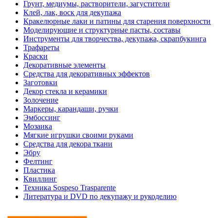
Грунт, медиумы, растворители, загустители
Клей, лак, воск для декупажа
Кракелюрные лаки и патины для старения поверхности
Моделирующие и структурные пасты, составы
Инструменты для творчества, декупажа, скрапбукинга
Трафареты
Краски
Декоративные элементы
Средства для декоративных эффектов
Заготовки
Декор стекла и керамики
Золочение
Маркеры, карандаши, ручки
Эмбоссинг
Мозаика
Мягкие игрушки своими руками
Средства для декора ткани
Эбру
Фелтинг
Пластика
Квиллинг
Техника Sospeso Trasparente
Литература и DVD по декупажу и рукоделию