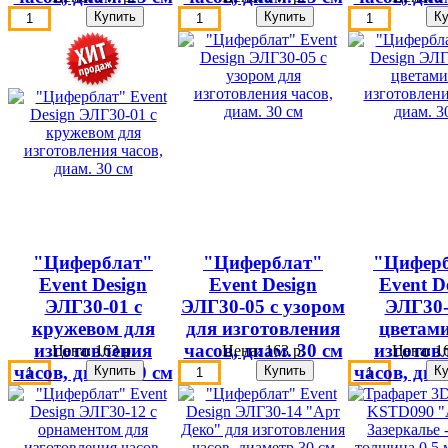
"Циферблат"
"Циферблат"
"Цифер
Event Design
Event Design
Event D
ЭЛГ30-01 с
ЭЛГ30-05 с узором
ЭЛГ30-
кружевом для
для изготовления
цветами
изготовления
часов, диам. 30 см
изготов
Цена:
163 р.
Цена:
163 р.
Цена:
16
часов, диам. 30 см
часов, диа