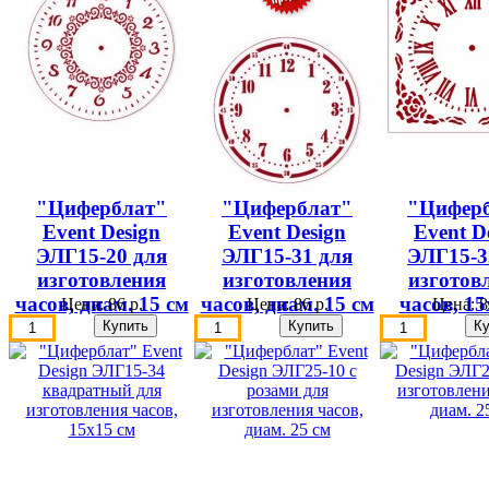
"Циферблат"
"Циферблат"
"Цифер
Event Design
Event Design
Event D
ЭЛГ15-20 для
ЭЛГ15-31 для
ЭЛГ15-3
изготовления
изготовления
изготов
часов, диам. 15 см
часов, диам. 15 см
часов, 15
Цена:
86 р.
Цена:
86 р.
Цена:
8