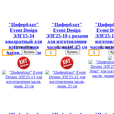
"Циферблат"
"Циферблат"
"Цифер
Event Design
Event Design
Event D
ЭЛГ15-34
ЭЛГ25-10 с розами
ЭЛГ25-1
квадратный для
для изготовления
изготов
изготовления
часов, диам. 25 см
часов, диа
Цена:
86 р.
Цена:
147 р.
Цена:
14
часов, 15х15 см