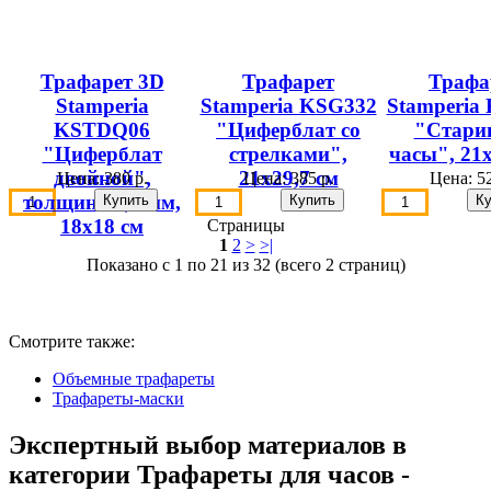
Трафарет 3D
Трафарет
Трафа
Stamperia
Stamperia KSG332
Stamperia
KSTDQ06
"Циферблат со
"Стари
"Циферблат
стрелками",
часы", 21х
двойной",
21х29,7 см
Цена:
380 р.
Цена:
385 р.
Цена:
52
толщина 0,5 мм,
18х18 см
Страницы
1
2
>
>|
Показано с 1 по 21 из 32 (всего 2 страниц)
Смотрите также:
Объемные трафареты
Трафареты-маски
Экспертный выбор материалов в
категории Трафареты для часов -