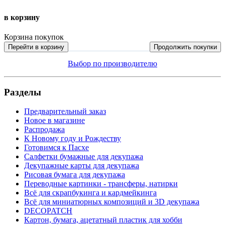
в корзину
Корзина покупок
Перейти в корзину
Продолжить покупки
Выбор по производителю
Разделы
Предварительный заказ
Новое в магазине
Распродажа
К Новому году и Рождеству
Готовимся к Пасхе
Салфетки бумажные для декупажа
Декупажные карты для декупажа
Рисовая бумага для декупажа
Переводные картинки - трансферы, натирки
Всё для скрапбукинга и кардмейкинга
Всё для миниатюрных композиций и 3D декупажа
DECOPATCH
Картон, бумага, ацетатный пластик для хобби