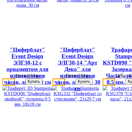
"Циферблат"
"Циферблат"
Трафар
Event Design
Event Design
Stampe
ЭЛГ30-12 с
ЭЛГ30-14 "Арт
KSTD090 "
орнаментом для
Деко" для
Зазерка
изготовления
изготовления
Часы", т
Цена:
163 р.
Цена:
163 р.
Цена:
47
часов, диам. 30 см
часов, диаметр 30
0,5 мм, 2
см