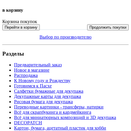
в корзину
Корзина покупок
Перейти в корзину
Продолжить покупки
Выбор по производителю
Разделы
Предварительный заказ
Новое в магазине
Распродажа
К Новому году и Рождеству
Готовимся к Пасхе
Салфетки бумажные для декупажа
Декупажные карты для декупажа
Рисовая бумага для декупажа
Переводные картинки - трансферы, натирки
Всё для скрапбукинга и кардмейкинга
Всё для миниатюрных композиций и 3D декупажа
DECOPATCH
Картон, бумага, ацетатный пластик для хобби