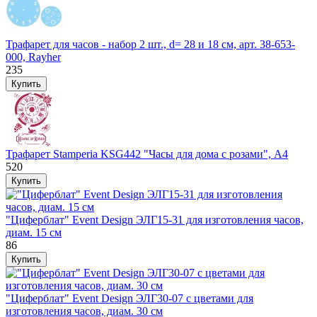
Трафарет для часов - набор 2 шт., d= 28 и 18 см, арт. 38-653-
000, Rayher
235
Трафарет Stamperia KSG442 "Часы для дома с розами", А4
520
"Циферблат" Event Design ЭЛГ15-31 для изготовления часов,
диам. 15 см
86
"Циферблат" Event Design ЭЛГ30-07 с цветами для
изготовления часов, диам. 30 см