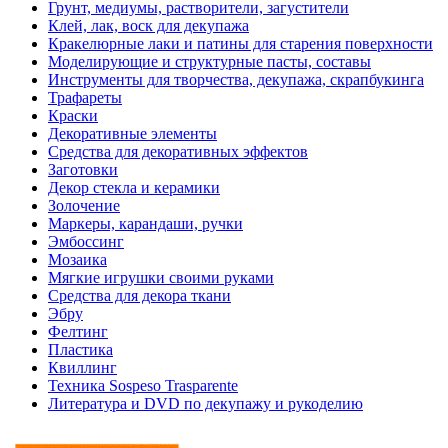
Грунт, медиумы, растворители, загустители
Клей, лак, воск для декупажа
Кракелюрные лаки и патины для старения поверхности
Моделирующие и структурные пасты, составы
Инструменты для творчества, декупажа, скрапбукинга
Трафареты
Краски
Декоративные элементы
Средства для декоративных эффектов
Заготовки
Декор стекла и керамики
Золочение
Маркеры, карандаши, ручки
Эмбоссинг
Мозаика
Мягкие игрушки своими руками
Средства для декора ткани
Эбру
Фелтинг
Пластика
Квиллинг
Техника Sospeso Trasparente
Литература и DVD по декупажу и рукоделию