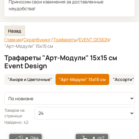
Приносим свои извинения за доставленные
неудобства!
Назад
Главная
/
Скрапбукинг
/
Трафареты
/
EVENT DESIGN
/
"Арт-Модули" 15х15 см
Трафареты "Арт-Модули" 15х15 см
Event Design
"Аморе и Цветочные"
"Арт-Модули" 15х15 см
"Ассорти" А
Сортировка
Товаров на
странице:
Найдено: 42