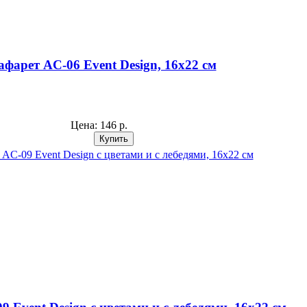
афарет AС-06 Event Design, 16х22 см
Цена:
146 р.