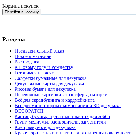
Корзина покупок
Перейти в корзину
Разделы
Предварительный заказ
Новое в магазине
Распродажа
К Новому году и Рождеству
Готовимся к Пасхе
Салфетки бумажные для декупажа
Декупажные карты для декупажа
Рисовая бумага для декупажа
Переводные картинки - трансферы, натирки
Всё для скрапбукинга и кардмейкинга
Всё для миниатюрных композиций и 3D декупажа
DECOPATCH
Картон, бумага, ацетатный пластик для хобби
Грунт, медиумы, растворители, загустители
Клей, лак, воск для декупажа
Кракелюрные лаки и патины для старения поверхности