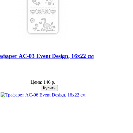
афарет AС-03 Event Design, 16х22 см
Цена:
146 р.