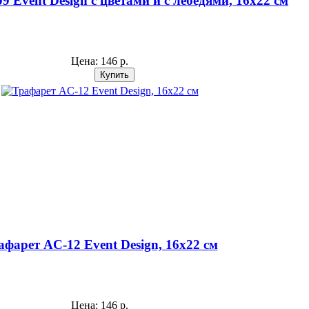
 Event Design с цветами и с лебедями, 16х22 см
Цена:
146 р.
афарет AС-12 Event Design, 16х22 см
Цена:
146 р.