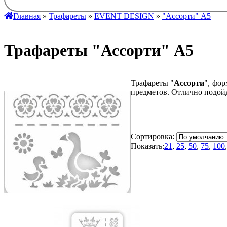
Главная
»
Трафареты
»
EVENT DESIGN
»
"Ассорти" А5
Трафареты "Ассорти" А5
Трафареты "
Ассорти
", фо
предметов. Отлично подойд
Сортировка:
Показать:
21
,
25
,
50
,
75
,
100