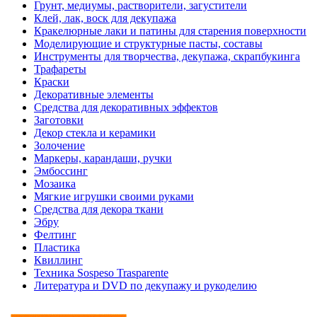
Грунт, медиумы, растворители, загустители
Клей, лак, воск для декупажа
Кракелюрные лаки и патины для старения поверхности
Моделирующие и структурные пасты, составы
Инструменты для творчества, декупажа, скрапбукинга
Трафареты
Краски
Декоративные элементы
Средства для декоративных эффектов
Заготовки
Декор стекла и керамики
Золочение
Маркеры, карандаши, ручки
Эмбоссинг
Мозаика
Мягкие игрушки своими руками
Средства для декора ткани
Эбру
Фелтинг
Пластика
Квиллинг
Техника Sospeso Trasparente
Литература и DVD по декупажу и рукоделию