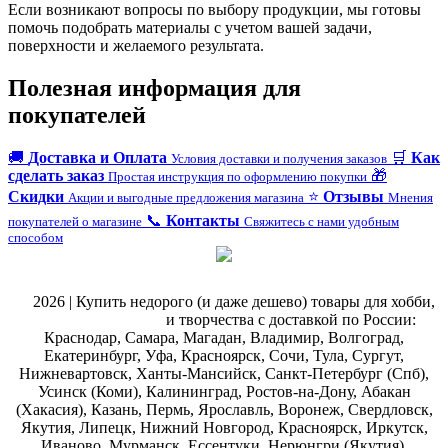
Если возникают вопросы по выбору продукции, мы готовы
помочь подобрать материалы с учетом вашей задачи,
поверхности и желаемого результата.
Полезная информация для
покупателей
🚚
Доставка и Оплата
🛒
Как
Условия доставки и получения заказов
сделать заказ
🎁
Простая инструкция по оформлению покупки
Скидки
⭐
Отзывы
Акции и выгодные предложения магазина
Мнения
📞
Контакты
покупателей о магазине
Свяжитесь с нами удобным
способом
@
2026 | Купить недорого (и даже дешево) товары для хобби,
магазин рукоделия
и творчества с доставкой по России:
Краснодар, Самара, Магадан, Владимир, Волгоград,
Екатеринбург, Уфа, Красноярск, Сочи, Тула, Сургут,
Нижневартовск, Ханты-Мансийск, Санкт-Петербург (Спб),
Усинск (Коми), Калининград, Ростов-на-Дону, Абакан
(Хакасия), Казань, Пермь, Ярославль, Воронеж, Свердловск,
Якутия, Липецк, Нижний Новгород, Красноярск, Иркутск,
Иваново, Мурманск, Ессентуки, Нерюнгри (Якутия),