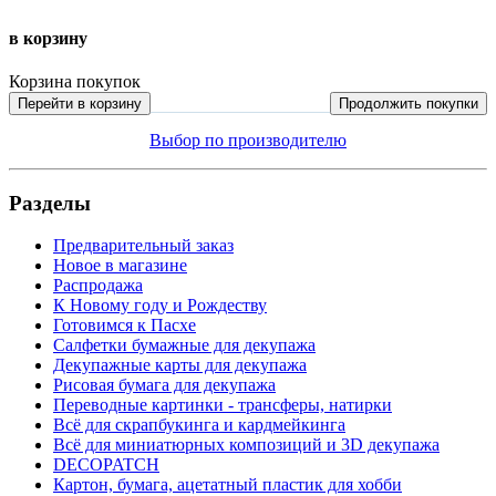
в корзину
Корзина покупок
Перейти в корзину
Продолжить покупки
Выбор по производителю
Разделы
Предварительный заказ
Новое в магазине
Распродажа
К Новому году и Рождеству
Готовимся к Пасхе
Салфетки бумажные для декупажа
Декупажные карты для декупажа
Рисовая бумага для декупажа
Переводные картинки - трансферы, натирки
Всё для скрапбукинга и кардмейкинга
Всё для миниатюрных композиций и 3D декупажа
DECOPATCH
Картон, бумага, ацетатный пластик для хобби