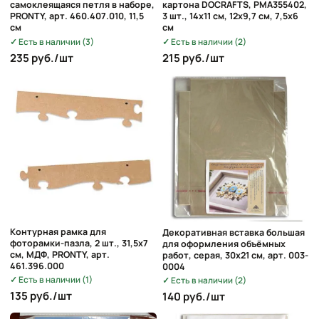
самоклеящаяся петля в наборе,
картона DOCRAFTS, PMA355402,
PRONTY, арт. 460.407.010, 11,5
3 шт., 14х11 см, 12х9,7 см, 7,5х6
см
см
Есть в наличии (3)
Есть в наличии (2)
235 руб./шт
215 руб./шт
Контурная рамка для
Декоративная вставка большая
фоторамки-пазла, 2 шт., 31,5х7
для оформления объёмных
см, МДФ, PRONTY, арт.
работ, серая, 30х21 см, арт. 003-
461.396.000
0004
Есть в наличии (1)
Есть в наличии (2)
135 руб./шт
140 руб./шт