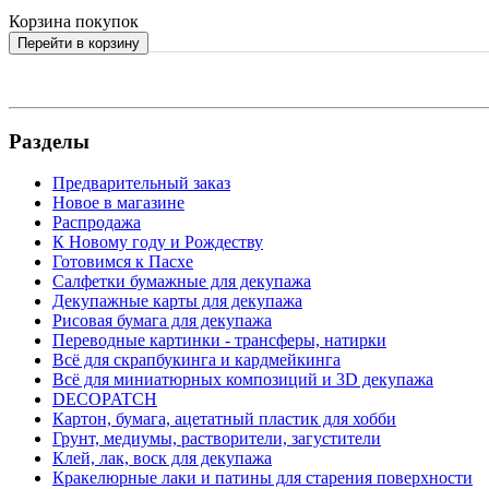
Корзина покупок
Перейти в корзину
Разделы
Предварительный заказ
Новое в магазине
Распродажа
К Новому году и Рождеству
Готовимся к Пасхе
Салфетки бумажные для декупажа
Декупажные карты для декупажа
Рисовая бумага для декупажа
Переводные картинки - трансферы, натирки
Всё для скрапбукинга и кардмейкинга
Всё для миниатюрных композиций и 3D декупажа
DECOPATCH
Картон, бумага, ацетатный пластик для хобби
Грунт, медиумы, растворители, загустители
Клей, лак, воск для декупажа
Кракелюрные лаки и патины для старения поверхности