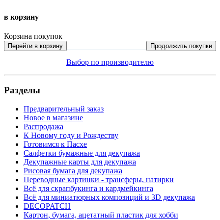
в корзину
Корзина покупок
Перейти в корзину
Продолжить покупки
Выбор по производителю
Разделы
Предварительный заказ
Новое в магазине
Распродажа
К Новому году и Рождеству
Готовимся к Пасхе
Салфетки бумажные для декупажа
Декупажные карты для декупажа
Рисовая бумага для декупажа
Переводные картинки - трансферы, натирки
Всё для скрапбукинга и кардмейкинга
Всё для миниатюрных композиций и 3D декупажа
DECOPATCH
Картон, бумага, ацетатный пластик для хобби