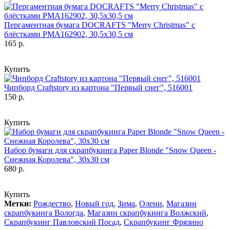
Пергаментная бумага DOCRAFTS "Merry Christmas" с
блёстками PMA162902, 30,5х30,5 см
165 р.
Купить
Чипборд Craftstory из картона "Первый снег", 516001
150 р.
Купить
Набор бумаги для скрапбукинга Paper Blonde "Snow Queen -
Снежная Королева", 30х30 см
680 р.
Купить
Метки:
Рождество
,
Новый год
,
Зима
,
Олени
,
Магазин
скрапбукинга Вологда
,
Магазин скрапбукинга Волжский
,
Скрапбукинг Павловский Посад
,
Скрапбукинг Фрязино