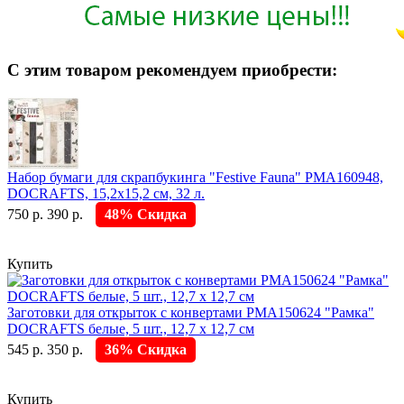
С этим товаром рекомендуем приобрести:
Набор бумаги для скрапбукинга "Festive Fauna" PMA160948,
DOCRAFTS, 15,2х15,2 см, 32 л.
750 р.
390 р.
48% Скидка
Купить
Заготовки для открыток с конвертами PMA150624 "Рамка"
DOCRAFTS белые, 5 шт., 12,7 х 12,7 см
545 р.
350 р.
36% Скидка
Купить