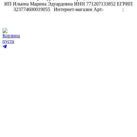
ИП Ильина Марина Эдуардовна ИНН 771207133852 ЕГРИП
323774600019055
.
Интернет-магазин Арт-
декупаж
:
скрапбукинг
Корзина
пуста