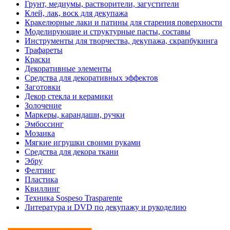
Грунт, медиумы, растворители, загустители
Клей, лак, воск для декупажа
Кракелюрные лаки и патины для старения поверхности
Моделирующие и структурные пасты, составы
Инструменты для творчества, декупажа, скрапбукинга
Трафареты
Краски
Декоративные элементы
Средства для декоративных эффектов
Заготовки
Декор стекла и керамики
Золочение
Маркеры, карандаши, ручки
Эмбоссинг
Мозаика
Мягкие игрушки своими руками
Средства для декора ткани
Эбру
Фелтинг
Пластика
Квиллинг
Техника Sospeso Trasparente
Литература и DVD по декупажу и рукоделию