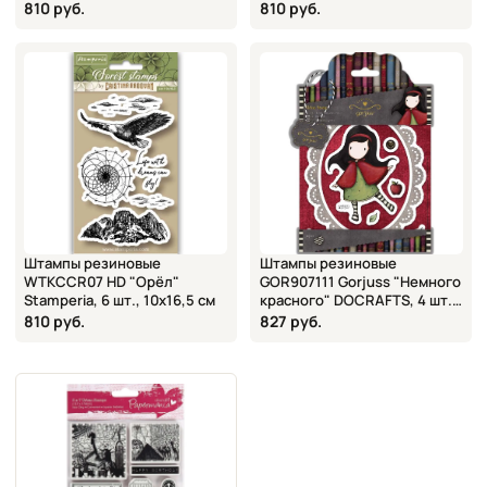
10х16,5 см
810 руб.
810 руб.
Штампы резиновые
Штампы резиновые
WTKCCR07 HD "Орёл"
GOR907111 Gorjuss "Немного
Stamperia, 6 шт., 10х16,5 см
красного" DOCRAFTS, 4 шт.,
17х14 см
810 руб.
827 руб.