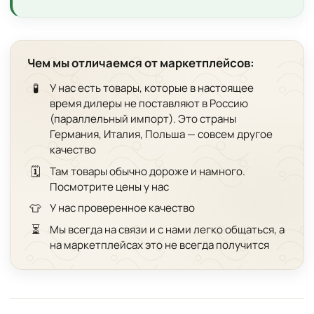
Чем мы отличаемся от маркетплейсов:
🧪
У нас есть товары, которые в настоящее
время дилеры не поставляют в Россию
(параллельный импорт). Это страны
Германия, Италия, Польша — совсем другое
качество
🗓️
Там товары обычно дороже и намного.
Посмотрите цены у нас
👕
У нас проверенное качество
⏳
Мы всегда на связи и с нами легко общаться, а
на маркетплейсах это не всегда получится