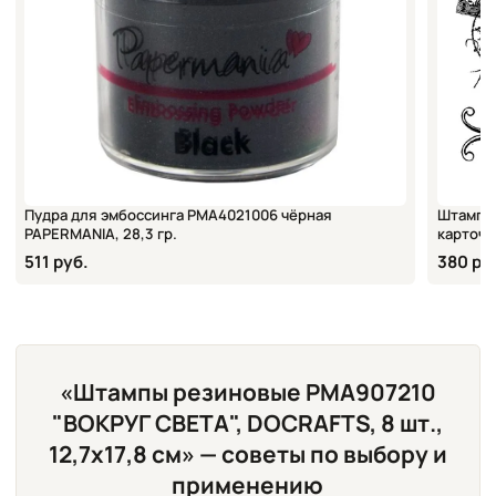
Пудра для эмбоссинга PMA4021006 чёрная
Штампы 
PAPERMANIA, 28,3 гр.
карточка
511 руб.
380 ру
«Штампы резиновые PMA907210
"ВОКРУГ СВЕТА", DOCRAFTS, 8 шт.,
12,7х17,8 см» — советы по выбору и
применению